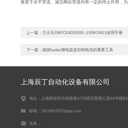
垂直于水平管道。减压阀在管道内有一定的停止作用，为
上一篇：
力士乐2WFCE40S500L-1X/M/24G1使用手册
下一篇：
德国hydac继电器是控制电流的重要工具
上海辰丁自动化设备有限公司
地址：上海静安区共和新路4718弄宏慧新汇园10号楼B2
邮箱：1619087822@qq.com
传真：