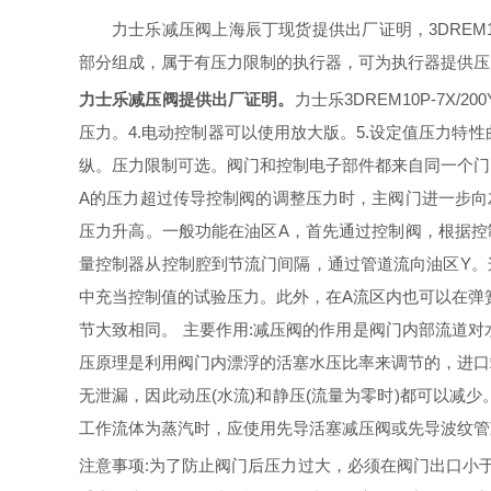
力士乐减压阀上海辰丁现货提供出厂证明，
3DRE
部分组成，属于有压力限制的执行器，可为执行器提供压
力士乐减压阀提供出厂证明
。
力士乐
3DREM10P-7
压力。4.电动控制器可以使用放大版。5.设定值压力特性
纵。压力限制可选。阀门和控制电子部件都来自同一个门
A的压力超过传导控制阀的调整压力时，主阀门进一步向
压力升高。一般功能在油区A，首先通过控制阀，根据控
量控制器从控制腔到节流门间隔，通过管道流向油区Y。
中充当控制值的试验压力。此外，在A流区内也可以在弹
节大致相同。 主要作用:减压阀的作用是阀门内部流道
压原理是利用阀门内漂浮的活塞水压比率来调节的，进口
无泄漏，因此动压
(水流)和静压(流量为零时)都可以
工作流体为蒸汽时，应使用先导活塞减压阀或先导波纹管
注意事项
:
为了防止阀门后压力过大，必须在阀门出口小