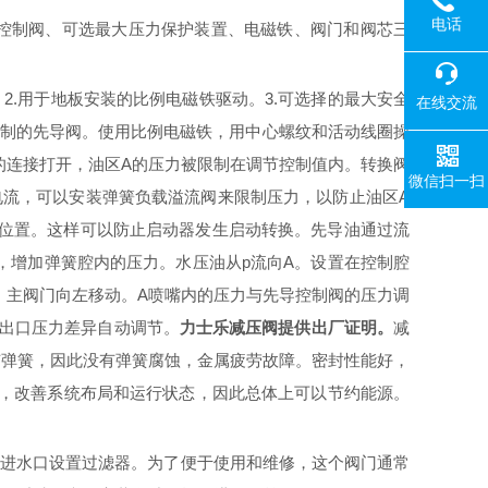
电话
，由先导控制阀、可选最大压力保护装置、电磁铁、阀门和阀芯三
功能。2.用于地板安装的比例电磁铁驱动。3.可选择的最大安全
在线交流
制的先导阀。使用比例电磁铁，用中心螺纹和活动线圈操
T的连接打开，油区A的压力被限制在调节控制值内。转换阀
微信扫一扫
电流，可以安装弹簧负载溢流阀来限制压力，以防止油区A
心位置。这样可以防止启动器发生启动转换。先导油通过流
，增加弹簧腔内的压力。水压油从p流向A。设置在控制腔
，主阀门向左移动。A喷嘴内的压力与先导控制阀的压力调
、出口压力差异自动调节。
力士乐减压阀提供出厂证明
。
减
有弹簧，因此没有弹簧腐蚀，金属疲劳故障。密封性能好，
量，改善系统布局和运行状态，因此总体上可以节约能源。
。
游进水口设置过滤器。为了便于使用和维修，这个阀门通常