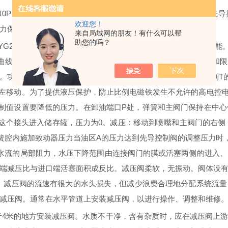
M10P-7X/200YG24K4V压力阀是一种电控先导型三通减压阀
欢迎您！
力保护，用于降低系统压力。
来自局域网的朋友！有什么可以帮
助您的吗？
X/200YG24K4V压力阀减压阀特点：1.先导型减压阀用于减压和溢出
曲线呈线性关系。6.集成电子控制器。 特征
：
用于系统压力减压和限
。
功能：根据相应的压力等级设置此压力值
的预设，因此，从
A到
左移动。为了提供液压保护，防止比例电磁铁发生不允许的高电控
制值设置要降低的压力。在卸油端口P处，弹簧和主阀门保持在中
这个接头进入储存罐，压力为0。减压：移动到喷嘴和主阀门的右侧
簧腔内施加致动器压力当油区A的压力达到先导控制阀的调整压力时
对水流的局部阻力，水压下降范围由连接阀门的膜或活塞两侧的进入
端减压比与进口端活塞面积成反比。减压阀柔软，无振动。阀体没
减少。减压阀的流速有很大的水头损失，但减少浪费合理地分配系统流
减压阀。通常在水平管道上安装减压阀，以进行操作、调整和维修
于
4米的地方安装减压阀。水质不干净，含有杂质时，应在减压阀上