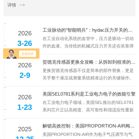
详情
控制电机启停、电磁阀换向或激活安全联锁。理解其“压力...
工业脉动的“智能哨兵”：hydac压力开关的人性化设计哲学
2026
在工业自动化系统的血管中，压力是驱动一切动
3-26
作的血液。当传统的机械式压力开关还在依靠弹
簧与膜片的物理博弈进行粗放判断时，以hydac
压力开关EDS3300为代表，正以其集成的“大
贺德克传感器更换全攻略：从拆卸到校准的精准操作
2026
脑”与“眼睛”，重新定义着低压监控的边界。它不
更换贺德克传感器不仅是简单的部件替换，更是
2-9
再仅仅是一个简单的...
关乎整个液压或测量系统精准运行的关键操作。
一个微小的安装误差可能导致数据失真、系统误
报警甚至设备停摆。本文以实操经验为基础，结
美国SEL0781系列是工业电力电子的效能引擎
2026
合常见故障场景，系统梳理从预判更换时机到校
在工业电力电子领域，美国SEL推出的SEL0781
1-23
准测试的全流程要点，帮助工程师...
系列芯片正以高精度、高可靠性和强适应性重新
定义设备性能标准。作为一款专为高压电力电子
系统设计的核心控制元件，该系列通过集成先进
解锁高效控制：美国PROPORTION-AIR阀门操作与维护要点
2025
的功率管理、故障保护与通信功能，成为智能电
美国PROPORTION-AIR作为电子气压调节与气