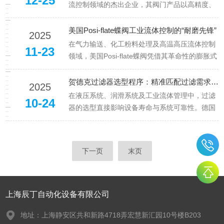
12-25
网、新能源发电及工业驱...
流控制领域的杰出企业，其阀门产品以高精度、
快速响应和广泛适应性著称，广泛应用于工业自
动化、半导体制造、航空航天等领域。以下从核
美国Posi-flate蝶阀工业流体控制的“耐磨先锋”
2025
心功能、操作流程及维护要点三方面，解析其典
在气力输送、化工粉料处理及高温高压流体控制
11-23
型阀门的使用方法。一...
领域，美国Posi-flate蝶阀凭借其革命性的膨胀式
密封设计，成为工业用户信赖的核心设备。这款
由美国Posi-flate研发的阀门，通过气压驱动阀座
贺德克过滤器选型程序：精准匹配过滤需求的科学指南
2025
动态膨胀，重新定义了工业阀门的性能标准。
在液压系统、润滑系统及工业流体管理中，过滤
10-24
一、创新...
器的选型直接影响设备寿命与系统可靠性。德国
贺德克（HYDAC）作为有名的过滤技术解决方案
提供商，其专业的过滤器选型程序通过科学化、
系统化的流程，帮助用户精准匹配过滤需求，确
下一页
末页
保流体清洁度达到最佳状态。...
上海辰丁自动化设备有限公司
地址：上海静安区共和新路4718弄宏慧新汇园10号楼B203