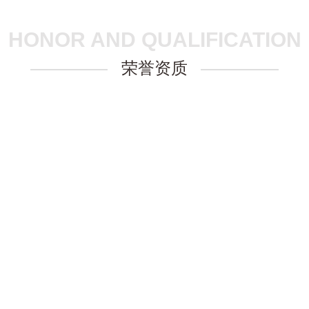
HONOR AND QUALIFICATION
荣誉资质