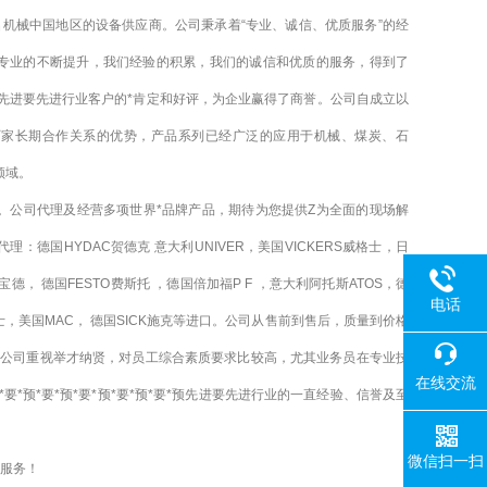
械中国地区的设备供应商。公司秉承着“专业、诚信、优质服务”的经
专业的不断提升，我们经验的积累，我们的诚信和优质的服务，得到了
*要*预先进要先进行业客户的*肯定和好评，为企业赢得了商誉。公司自成立以
厂家长期合作关系的优势，产品系列已经广泛的应用于机械、煤炭、石
领域。
公司代理及经营多项世界*品牌产品，期待为您提供Z为全面的现场解
：德国HYDAC贺德克 意大利UNIVER，美国VICKERS威格士，日
T宝德， 德国FESTO费斯托 ，德国倍加福P F ，意大利阿托斯ATOS，德
电话
士，美国MAC， 德国SICK施克等进口。
公司从售前到售后，质量到价格
，公司重视举才纳贤，对员工综合素质要求比较高，尤其业务员在专业技
在线交流
*要*预*要*预*要*预*要*预先进要先进行业的一直经验、信誉及至
微信扫一扫
的服务！