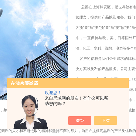
总部在上海静安区，是世界较有名机
营理念，提供的产品以及服务。我们
各预*要*预*要*预*要*预*要*预
来，一直保持与欧﹑美﹑日等国外
油、化工、水利、纺织、电力等多个
客户的信赖是我们企业追求的目标。
决方案以及Z*的产品服务。公司主要代理
本KOGANEI小金井，德国BURKER
国PILZ皮尔兹，日本KEYENCE基恩
欢迎您！
来自局域网的朋友！有什么可以帮
都具有*的专业管理制度。长期以来
助您的吗？
并应用专业的科学的管理方法，提高公司经营素质和理念。同时凭借我们在机械预*要*预
，高素质的人才和不断进取的精神和坚持不懈的努力，为用户提供高品质的产品及优质