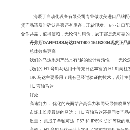
上海辰丁自动化设备有限公司专业做欧美进口品牌配
货产品请及时确认是否还有库存，现货现发。
专业进口配
合作共赢，值得信赖，
无论何时询价，辰丁都是您可靠的
丹弗斯DANFOSS马达OMT400 151B3004现货正品
总体效率更高
我们的马达系列产品具有*越的设计灵活性——无论
我们的 H1 弯轴马达用于补充日益丰富的 H1 轴
L/K 马达主要采用了现有已经过验证的技术，设
H1 弯轴马达
好处
高速能力： 优化的表面结合高弹力和同级最佳质量
市场上长度最短的马达： H1 弯轴马达还是同类产
质量： 集成了单独可达 IP67 和 IP69K 防护等级
高效： H1 弯轴马达设计上实现了将控制损耗降