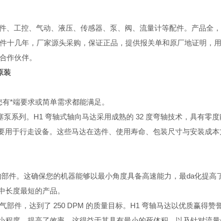
件、工控、气动、液压、传感器、泵、阀、流量计等配件。
产品全
件十几年，厂家源头采购，保证正品，提供报关单和原厂地证明，
合作伙伴。
原装
您有*端要求或简单需求都能满足。
向柱塞泵系列。H1 弯轴式轴向马达采用成熟的 32 度弯轴技术，具有
计主要用于行走设备。这些马达在选件、使用寿命、包装尺寸与安装成
的部件。这确保您的机器能够以最小角度具备高速能力，最da化提高
品中长度最短的产品。
的电气部件，达到了 250 DPM 的质量目标。H1 弯轴马达以优质赢得赞
至最小程度，提高了效率。这得益于其具有最小的死体积，以及针对流