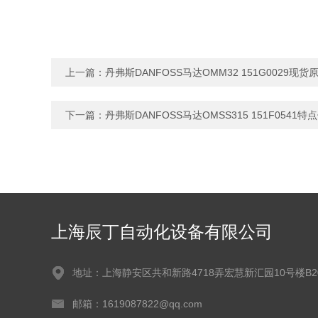
上一篇：
丹弗斯DANFOSS马达OMM32 151G0029现
下一篇：
丹弗斯DANFOSS马达OMSS315 151F0541特
上海辰丁自动化设备有限公司
地址：上海静安区共和新路4718弄宏慧新汇园10号楼B2
邮箱：1619087822@qq.com