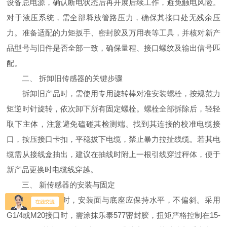
设备总电源，确认断电状态后再开展后续工作，避免触电风险。
对于液压系统，需全部释放管路压力，确保其接口处无残余压
力。准备适配的力矩扳手、密封胶及万用表等工具，并核对新产
品型号与旧件是否全部一致，确保量程、接口螺纹及输出信号匹
配。
二、 拆卸旧传感器的关键步骤
拆卸旧产品时，需使用专用旋转棒对准安装螺栓，按规范力
矩逆时针旋转，依次卸下所有固定螺栓。螺栓全部拆除后，轻轻
取下主体，注意避免磕碰其检测端。找到其连接的校准电缆接
口，按压接口卡扣，平稳拔下电缆，禁止暴力拉扯线缆。若其电
缆需从接线盒抽出，建议在抽线时附上一根引线穿过秤体，便于
新产品更换时电缆线穿越。
三、 新传感器的安装与固定
安装新产品时，安装面与底座应保持水平，不偏斜。采用
G1/4或M20接口时，需涂抹乐泰577密封胶，扭矩严格控制在15-