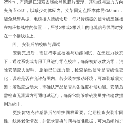
25Nm，严禁超扭矩紧固螺纹导致膜片变形。其轴线与重力方向
夹角应≤30°，以减少壳体应力。支架固定点距本体需≤50mm，
避免悬臂共振。电缆接入接线盒后，每只传感器的信号线应连接
在相应接线柱的位置上，严禁2根或2根以上的电缆信号线同时接
在一个接线柱上。
四、 安装后的校验与调试
安装完成后，需进行零点校准与功能测试。在无压力状态
下，通过系统或专用工具进行零点校准，确保初始读数为零，消
除安装应力影响。施加已知压力源，检查输出信号是否线性变
化，误差是否在允许范围内。若安装在振动环境，可加装减震支
架；若温度波动大，需确认产品是否具备温度补偿功能。安装后
需检查无泄漏方可通电试运行，确保它能够准确测量并传输数据
到系统中。
更换贺德克传感器后的维护同样重要。定期检查安装牢固
性、线路老化情况，并记录更换时间与校准数据，可为后续维护