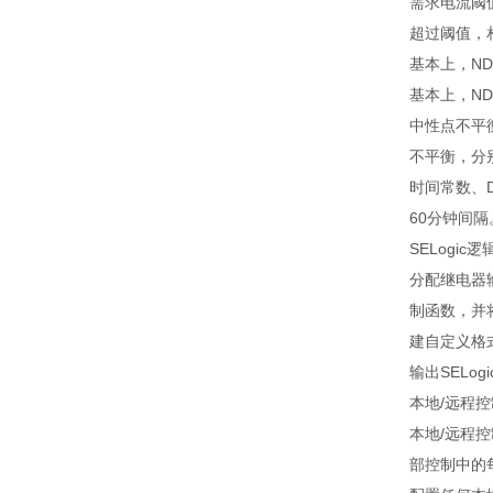
需求电流阈
超过阈值，
基本上，ND
基本上，ND
中性点不平
不平衡，分
时间常数、DM
60分钟间隔
SELogic
分配继电器输
制函数，并
建自定义格式
输出SEL
本地/远程
本地/远程控
部控制中的