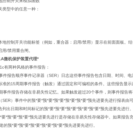
地控制开关来模拟函数
关类型中的任意一种：
本地控制开关功能标签（例如，重合器：启用/禁用）显示在前面面板。结合本
启用/禁用重合闸。
51A微机保护装置代理*
-551c有两种风格的事件报告：
期事件报告顺序事件记录器（SER）日志这些事件报告包含日期、时间、电流
标准的15周期事件报告（触发）通过固定和可编程的条件。这些报告显示连
周期事件报告存储在非易失性记忆。如果触发超过20个事件，则事件报告将覆
SER）事件中的预*要*预*要*预*要*预*要*预*要*预先进要先进行
列出日期和时间标记的预*要*预*要*预*要*预*要*预*要*预先进要先进
*预*要*预*要*预*要*预先进要先进行是存储在非易失性存储器中。如果报告充
i老的预*要*预*要*预*要*预*要*预*要*预先进要先进行。