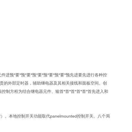
预*要*预*要*预*要*预*要*预*要*预先进要先进行各种控
昂贵的外部定时器，辅助继电器及其相关接线和面板空间。创
辑控制方程为结合继电器元件、输首*首*首*首*首*首先进入和
本地控制开关功能取代panelmounted控制开关。八个局