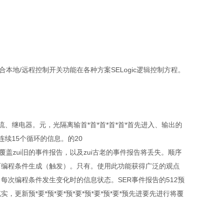
地/远程控制开关功能在各种方案SELogic逻辑控制方程。
、继电器。元，光隔离输首*首*首*首*首*首先进入、输出的
续15个循环的信息。的20
盖zui旧的事件报告，以及zui古老的事件报告将丢失。顺序
报表由可编程条件生成（触发）。只有。使用此功能获得广泛的观点
行。每次编程条件发生变化时的信息状态。SER事件报告的512预
实，更新预*要*预*要*预*要*预*要*预*要*预先进要先进行将覆