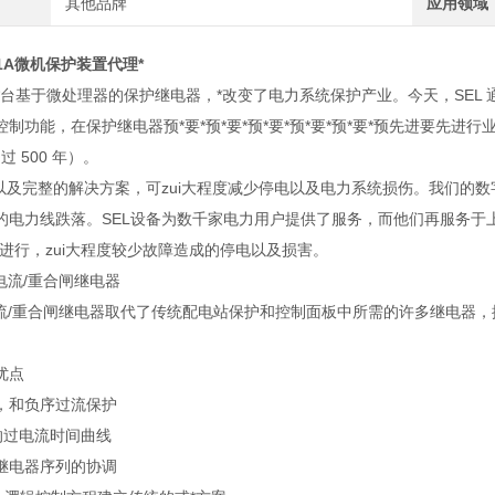
其他品牌
应用领域
51A微机保护装置代理*
产了*台基于微处理器的保护继电器，*改变了电力系统保护产业。今天，SE
制功能，在保护继电器预*要*预*要*预*要*预*要*预*要*预先进要先进行
超过 500 年）。
品以及完整的解决方案，可zui大程度减少停电以及电力系统损伤。我们的
电力线跌落。SEL设备为数千家电力用户提供了服务，而他们再服务于上万家
先进行，zui大程度较少故障造成的停电以及损害。
1过电流/重合闸继电器
51过流/重合闸继电器取代了传统配电站保护和控制面板中所需的许多继电
。
优点
，和负序过流保护
的过电流时间曲线
继电器序列的协调