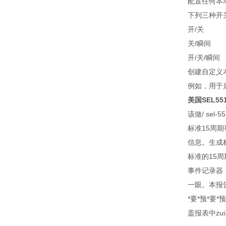
配置任何本
下列三种开
开/关
关/瞬间
开/关/瞬间
创建自定义
例如，用于
美国SEL5
该做/ sel
标准15周
信息。生成
标准的15
事件记录器（
一眼。本报告
*要*预*要
盖报表中zu