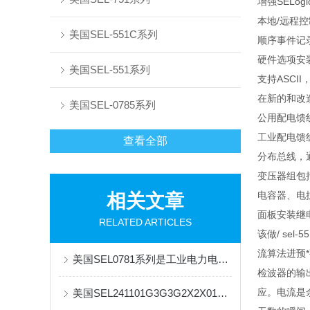
增强SELo
本地/远程
美国SEL-551C系列
顺序事件记
硬件选项安装
美国SEL-551系列
支持ASCII
在新的和改造
美国SEL-0785系列
公用配电馈
工业配电馈线
查看全部
分布总线，通
变压器组包
电容器、电
相关文章
面板安装继
RELATED ARTICLES
该做/ s
流算法进预*
美国SEL0781系列是工业电力电子的效能引擎
检波器的输
应。电流是
美国SEL241101G3G3G2X2X0130综保质保一年