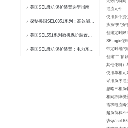
无数的瞬间
美国SEL微机保护装置选型指南
过流元件
使用多个提
探秘美国SEL0351系列：高效能的保护与控制解决方案
执预*要*预
创建定时限
美国SEL551系列微机保护装置是一款功能*、性能良好的电力系统保护设备
SELogi
带定时器的
美国SEL微机保护装置：电力系统的智能化守护者
创建“二"
其他逻辑）与
使用单相元素
采用负序过
忽略三相负
相间故障覆
需求电流阈
超负荷和不
该做/ sel