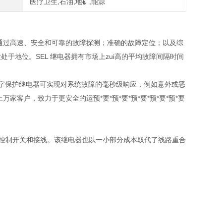
医疗卫生,石油,地矿,能源
L 通过高速、安全和可靠的故障探测；准确的故障定位；以及综
业处于地位。SEL 继电器拥有市场上zui高的平均故障间隔时间
数字保护继电器可实现对系统故障的毫秒级响应，例如意外或恶
客户，致力于更安全的运预*要*预*要*预*要*预*要*预*要
器，控制开关和接线。该继电器也以一小部分成本取代了线路重合