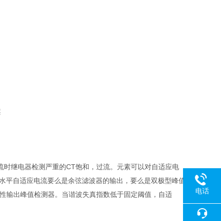
案
障电流时继电器检测严重的CT饱和，过流。元素可以对自适应电
指数"的水平自适应电流要么是余弦滤波器的输出，要么是双极型峰值
电话
极性输出峰值检测器。当谐波失真指数低于固定阈值，自适