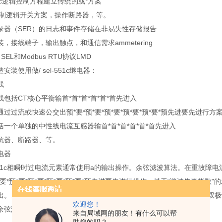
gic逻辑控制方程建立传统的或*方案
控制逻辑开关方案，操作断路器，等。
录器（SER）的日志和事件存储在非易失性存储报告
，接线端子，输出触点，和通信需求ammetering
，SEL和Modbus RTU协议LMD
安装使用做/ sel-551c继电器：
线
包括CT核心平衡输首*首*首*首*首*首先进入
过过流或快速公交出预*要*预*要*预*要*预*要*预*要*预先进要先进行方
括一个单独的中性线电流互感器输首*首*首*首*首*首先进入
抗器、断路器、等。
电器
el-551c相瞬时过电流元素通常使用a的输出操作。余弦滤波算法。在重故
要*预*要*预*要*预*要*预*要*预先进要先进行操作。基于“谐波失真
出。当谐波失真指数超过固定阈值表示严重的CT饱和、自适应电流的双
欢迎您！
余弦滤波器的输出。
来自局域网的朋友！有什么可以帮