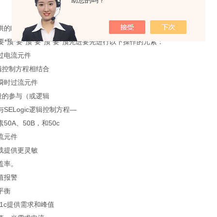
助您的吗？
供的瞬时过电流
*要*预*要*预*要*预*要*预先进要先进行以下操作的元素：
过电流元件
c逻辑控制方程相结合
瞬时过流元件
阶段的参与（或逻辑
SELogic逻辑控制方程—
50A、50B，和50c
流元件
载提供更灵敏
盖率。
值报警
平衡
-551c提供需求和峰值