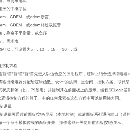
值。当需求电流
相应的中继字位
em，GDEM，或qdem断言。
em，GDEM，或qdem相过载报警，
衡，剩余不平衡量，或负序
别。需求表
TC，可设置为5 -，10 -，15 -，30 -，或
。
逻辑控制方程
首*首*首*首*首*首先进入以适合您的应用程序，逻辑上结合选择继电器元件进
将输出继电器分配给逻辑函数。设计*的跳闸，重合闸，控制方案。取代
状态标签（如，79禁用）并控制其在前面板上的显示。编程SELogic逻
ogic逻辑控制方程的算子。中的任何元素在这些方程中可以使用接力词。
控制逻辑
制逻辑可通过前面板按键/显示（本地控制）或后面板系列通信端口（遥控）。
每一个命令模拟传统的面板开关。操作这些开关使用前面板按键/显示。