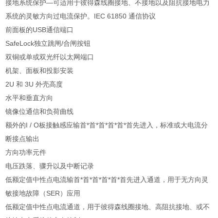
接地系统保护—可适用于彼得森线圈接地、不接地以及阻抗接地电力
系统的灵敏方向过电流保护。IEC 61850 通信协议
前面板的USB通信端口
SafeLock独立跳闸/合闸按钮
双铜或单或双光纤以太网端口
机架、面板和投影安装
2U 和 3U 外壳高度
水平和垂直方向
镜像位通信和负荷曲线
额外的I / O板接触感应输首*首*首*首*首*首先进入，标准或大电流分
断接点输出
方向功率元件
电压跌落、骤升以及中断记录
低额定值中性点电流输首*首*首*首*首*首先进入通道，用于无方向灵
敏接地故障（SER）应用
低额定值中性点电流通道，用于彼得森线圈接地、高阻抗接地、或不