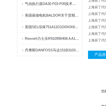
上海辰丁代理销
气动执行器DA30 F03-F05技术原理
上海辰丁代理销
上海辰丁代理销
美国葆德电机BALDOR关于货期说明
上海辰丁代理销
美国SEL综保751A11D1D0X0X810100正品原装
上海辰丁代理销
上海辰丁代理销
Rexrorh力士乐R910990406 A A10VSO 10 DR /52R-PPA14N00柱塞泵
上海辰丁代理销
丹弗斯DANFOSS马达151B3103原装现货供应
产品咨
您