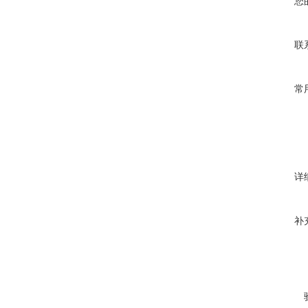
您
联
常
详
补