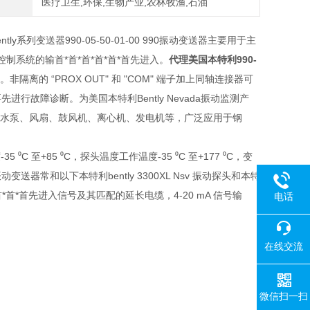
医疗卫生,环保,生物产业,农林牧渔,石油
系列变送器990-05-50-01-00 990振动变送器主要用于主
制系统的输首*首*首*首*首*首先进入。
代理美国本特利990-
。非隔离的 “PROX OUT" 和 "COM" 端子加上同轴连接器可
进行故障诊断。为美国本特利Bently Nevada振动监测产
电动机、水泵、风扇、鼓风机、离心机、发电机等，广泛应用于钢
⁰C 至+85 ⁰C，探头温度工作温度-35 ⁰C 至+177 ⁰C，变
05本特利振动变送器常和以下本特利bently 3300XL Nsv 振动探头和本特
首*首*首*首*首先进入信号及其匹配的延长电缆，4-20 mA 信号输
电话
在线交流
微信扫一扫