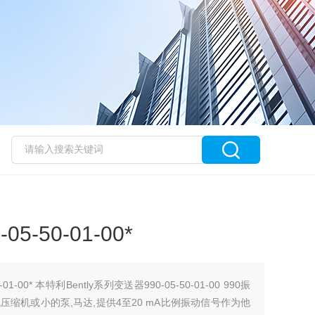
-50-01-00*
1-00* 本特利Bently系列变送器990-05-50-01-00 990振
缩机或小的泵,马达,提供4至20 mA比例振动信号作为他