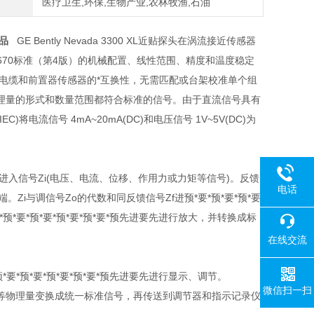
医疗卫生,环保,生物产业,农林牧渔,石油
产品
GE Bently Nevada 3300 XL近贴探头在涡流接近传感器
I）670标准（第4版）的机械配置、线性范围、精度和温度稳定
延长电缆和前置器传感器的*互换性，无需匹配或台架校准单个组
理量的形式和数量范围都符合标准的信号。由于直流信号具有
流信号 4mA~20mA(DC)和电压信号 1V~5V(DC)为
进入信号Zi(电压、电流、位移、作用力或力矩等信号)。反馈
电话
。Zi与调信号Zo的代数和同反馈信号Zf进预*要*预*要*预*要
*预*要*预*要*预*要*预*要*预先进要先进行放大，并转换成标
在线交流
*预*要*预*要*预*要*预先进要先进行显示、调节。
微信扫一扫
等物理量变换成统一标准信号，再传送到调节器和指示记录仪