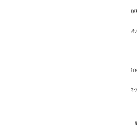
联
常
详
补