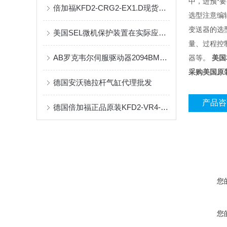
中，进预*要
倍加福KFD2-CRG2-EX1.D现货处理
选型注意编
变送器的选
美国SEL微机保护装置在实际应用上都有哪些特点？
量、过程控
AB罗克韦尔伺服驱动器2094BMP5M
器等。
美国本
采购美国原
德国安沃驰拉杆气缸代理批发
产品咨
德国倍加福正品原装KFD2-VR4-ExI.26现货
您
您