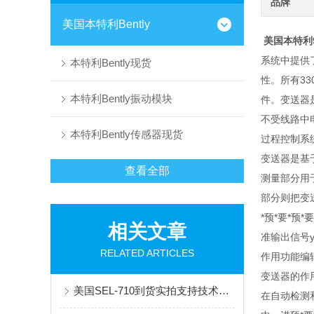
品牌
美国本特利Bently
美国本特利990
系统中提供了
本特利Bently现货
性。所有3
本特利Bently振动模块
件。变送器
不受线路中电
本特利Bently传感器现货
过程控制系
变送器是基
查看全部
测量部分用
部分则把变送
*预*要*预
相关文章
准输出信号
RELATED ARTICLES
作用功能编
变送器的作用
美国SEL-710到货实拍支持技术选型
在自动检测