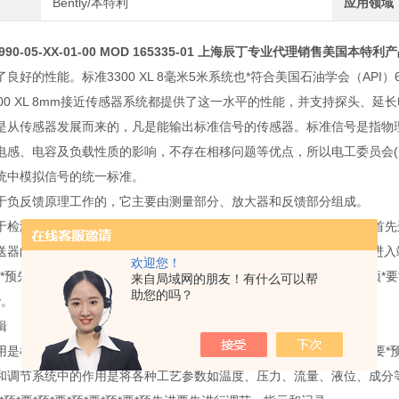
Bently/本特利
应用领域
-05-XX-01-00 MOD 165335-01
上海辰丁专业代理销售美国本特利
良好的性能。标准3300 XL 8毫米5米系统也*符合美国石油学会（AP
300 XL 8mm接近传感器系统都提供了这一水平的性能，并支持探头、
是从传感器发展而来的，凡是能输出标准信号的传感器。标准信号是指物
感、电容及负载性质的影响，不存在相移问题等优点，所以电工委员会(IEC)将电
统中模拟信号的统一标准。
于负反馈原理工作的，它主要由测量部分、放大器和反馈部分组成。
于检测被测变量x，并将其转换成能被放大器接受的输首*首*首*首*首*首先
器的输出信号y转换成反馈信号Zf，再回送至输首*首*首*首*首*首先进入端
欢迎您！
*要*预先进要先进行比较，其差值ε送首*首*首*首*首*首先进入放大器进预*要
来自局域网的朋友！有什么可以帮
助您的吗？
y。
辑
是检测工艺参数并将测量值以特定的信号形式传送出去，以便进预*要*预*要
和调节系统中的作用是将各种工艺参数如温度、压力、流量、液位、成分