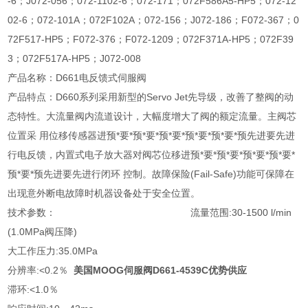
-6；J072-056；072-1102-6；072-171；072F586A5-HP5；072-12
02-6；072-101A；072F102A；072-156；J072-186；F072-367；0
72F517-HP5；F072-376；F072-1209；072F371A-HP5；072F39
3；072F517A-HP5；J072-008
产品名称：D661电反馈式伺服阀
产品特点：D660系列采用新型的Servo Jet先导级，改善了整阀的动
态特性。大流量阀内流道设计，大幅度增大了阀的额定流量。主阀芯
位置采 用位移传感器进预*要*预*要*预*要*预*要*预*要*预先进要先进
行电反馈，内置式电子放大器对阀芯位移进预*要*预*要*预*要*预*要*
预*要*预先进要先进行闭环 控制。故障保险(Fail-Safe)功能可保障在
出现意外断电故障时机器设备处于安全位置。
技术参数： 流量范围:30-1500 l/min
(1.0MPa阀压降)
大工作压力:35.0MPa
分辨率:<0.2％
美国MOOG伺服阀D661-4539C优势供应
滞环:<1.0％