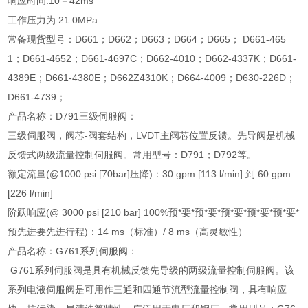
响应时间:10－42ms
工作压力为:21.0MPa
常备现货型号：D661；D662；D663；D664；D665； D661-465
1；D661-4652；D661-4697C；D662-4010；D662-4337K；D661-
4389E；D661-4380E；D662Z4310K；D664-4009；D630-226D；
D661-4739；
产品名称：D791三级伺服阀：
三级伺服阀，阀芯-阀套结构，LVDT主阀芯位置反馈。先导阀是机械
反馈式两级流量控制伺服阀。常用型号：D791；D792等。
额定流量(@1000 psi [70bar]压降)：30 gpm [113 l/min] 到 60 gpm
[226 l/min]
阶跃响应(@ 3000 psi [210 bar] 100%预*要*预*要*预*要*预*要*预*要*
预先进要先进行程)：14 ms（标准）/ 8 ms（高灵敏性）
产品名称：G761系列伺服阀：
G761系列伺服阀是具有机械反馈先导级的两级流量控制伺服阀。该
系列电液伺服阀是可用作三通和四通节流型流量控制阀，具有响应