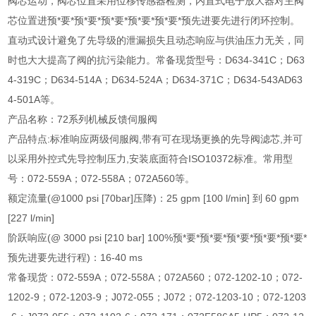
阀芯运动，阀芯位置采用位移传感器检测，内置式电子放大器对主阀
芯位置进预*要*预*要*预*要*预*要*预*要*预先进要先进行闭环控制。
直动式设计避免了先导级的泄漏损失且动态响应与供油压力无关，同
时也大大提高了阀的抗污染能力。常备现货型号：D634-341C；D63
4-319C；D634-514A；D634-524A；D634-371C；D634-543AD63
4-501A等。
产品名称：72系列机械反馈伺服阀
产品特点:标准响应两级伺服阀,带有可在现场更换的先导阀滤芯,并可
以采用外控式先导控制压力,安装底面符合ISO10372标准。常用型
号：072-559A；072-558A；072A560等。
额定流量(@1000 psi [70bar]压降)：25 gpm [100 l/min] 到 60 gpm
[227 l/min]
阶跃响应(@ 3000 psi [210 bar] 100%预*要*预*要*预*要*预*要*预*要*
预先进要先进行程)：16-40 ms
常备现货：072-559A；072-558A；072A560；072-1202-10；072-
1202-9；072-1203-9；J072-055；J072；072-1203-10；072-1203