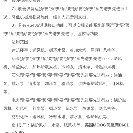
热、额外损耗及噪音。
7）改善设备运预*要*预*要*预*要*预*要*预*要*预先进要先进行工
况，降低机械磨损及维修、维护人员费用支出。
8）具有RS485通讯接口功能，可以实现节能系统组网运预*要*预
*要*预*要*预*要*预*要*预先进要先进行、监控等功能。
适用范围
建筑楼宇：送风机、循环水泵、冷却水塔、屋顶排风机等。
冶金预*要*预*要*预*要*预*要*预*要*预先进要先进行业：送风
机、除尘风机、加热炉鼓风机、冷却泵、清水泵、降温排风机。
石化预*要*预*要*预*要*预*要*预*要*预先进要先进行业：注油
泵、排污泵、清水泵、加压泵、输油泵、供热锅炉鼓风机、引风机
等。
电力预*要*预*要*预*要*预*要*预*要*预先进要先进行业：锅炉鼓
风机、引风机、补水泵、循环泵、疏水泵、灰浆泵、送风机等。
纺织化纤：送风机、冷却水塔、清水泵、锅炉风机等。
造 纸 厂：锅炉风机、水泵、纸浆机等。
美国MOOG伺服阀D661