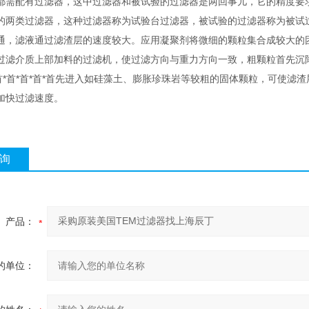
都需配有过滤器，这中过滤器和被试验的过滤器是两回事儿，它的精度要
的两类过滤器，这种过滤器称为试验台过滤器，被试验的过滤器称为被试
通，滤液通过滤渣层的速度较大。应用凝聚剂将微细的颗粒集合成较大的
过滤介质上部加料的过滤机，使过滤方向与重力方向一致，粗颗粒首先沉降
*首*首*首*首*首先进入如硅藻土、膨胀珍珠岩等较粗的固体颗粒，可使滤
加快过滤速度。
询
产品：
的单位：