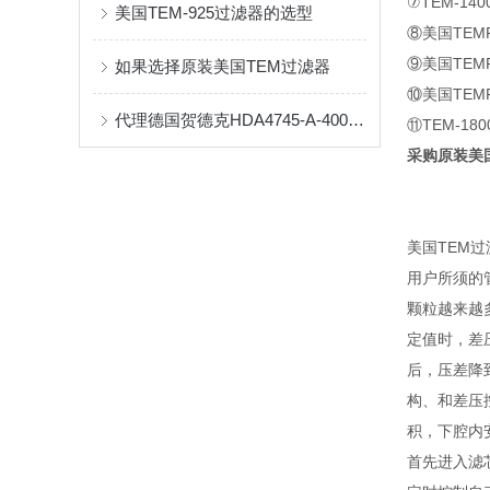
⑦TEM-1
美国TEM-925过滤器的选型
⑧美国TEMF
⑨美国TEMFI
如果选择原装美国TEM过滤器
⑩美国TEMFI
代理德国贺德克HDA4745-A-400-000
⑪TEM-1
采购原装美
美国TEM过
用户所须的
颗粒越来越
定值时，差
后，压差降
构、和差压
积，下腔内安
首先进入滤