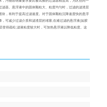
求，污物容纳量要求要比被试验的过滤器精度高，为区别同一
过滤器。悬浮液中的固体颗粒大、粒度均匀时，过滤的滤渣层
团块，有利于提高过滤速度。对于固体颗粒沉降速度快的悬浮
，可减少过滤介质和滤渣层的堵塞;在难过滤的悬浮液(如胶
渣层变得疏松;滤液粘度较大时，可加热悬浮液以降低粘度。这