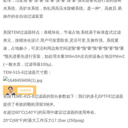
处理，冶金预*要*预*要*预*要*预*要*预*要*预先进要先进行业的连铸
水系统、高炉水系统，热轧用高压水除鳞系统。是一种*、高效且 易
操作的全自动过滤装置
美国TEM过滤器特点：准模块化，节省占地:系统基于标准盘式过滤
单元，按模块化设计,用户可按需取舍,灵活可变,互换性强。系统紧
凑，占地极小，可灵活利用边角空间进预*要*预*要*预*要*预*要*预*要
*预先进要先进行安装，如处理水量300m3/h左右的设备占地仅约6m2
(一般水质，过滤等级100μ)。
TEM-515-6过滤器尺寸图：
美国TEME-415-8过滤器的部分参数如下：我们的多孔EPTFE过滤器
提供了有效的颗粒滞留3纳米。
在超过60°C(140°F)的应用中建议过滤器的使用寿命。
20°C(68°F)时最大工作压力17.2bar (250psig)