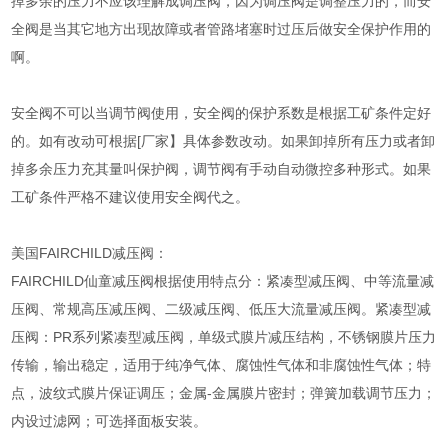
掉多余的压力不应该理解成调压阀，因为调压阀是调整压力的，而安
全阀是当其它地方出现故障或者管路堵塞时过压后做安全保护作用的
啊。
安全阀不可以当调节阀使用，安全阀的保护系数是根据工矿条件定好
的。如有改动可根据[厂家】具体参数改动。如果卸掉所有压力或者卸
掉多余压力充其量叫保护阀，调节阀有手动自动微控多种形式。如果
工矿条件严格不建议使用安全阀代之。
美国
FAIRCHILD
减压阀：
FAIRCHILD仙童减压阀根据使用特点分：紧凑型减压阀、中等流量减
压阀、常规高压减压阀、二级减压阀、低压大流量减压阀。紧凑型减
压阀：PR系列紧凑型减压阀，单级式膜片减压结构，不锈钢膜片压力
传输，输出稳定，适用于纯净气体、腐蚀性气体和非腐蚀性气体；特
点，波纹式膜片保证调压；金属-金属膜片密封；弹簧加载调节压力；
内设过滤网；可选择面板安装。