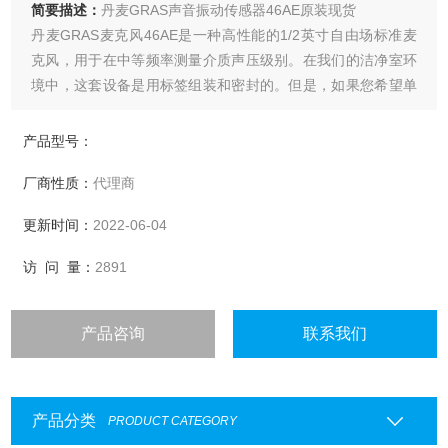
简要描述：
丹麦GRAS声音振动传感器46AE原装现货
丹麦GRAS麦克风46AE是一种高性能的1/2英寸自由场标准麦
克风，用于在中等频率测量介质声压级别。在我们的洁净室环
境中，这套设备是用标签组装和密封的。但是，如果您希望单
独使用这些组件，则可以拆卸麦克风集。该麦克风墨盒是高质
量的IEC 61094 WS2F标准化GRAS 40AE 1/2“预极化自由场麦
产品型号：
克风。
厂商性质：
代理商
更新时间：
2022-06-04
访 问 量：
2891
产品咨询
联系我们
产品分类
PRODUCT CATEGORY