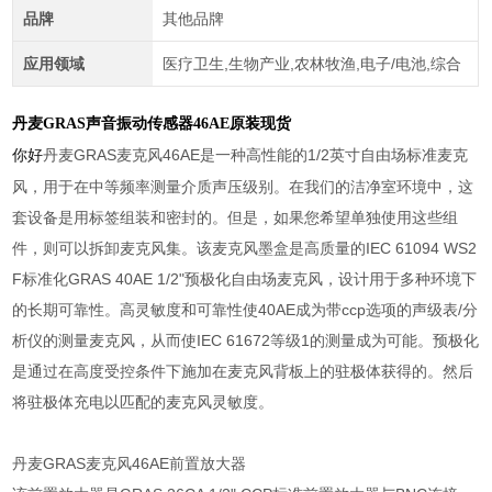
品牌
其他品牌
应用领域
医疗卫生,生物产业,农林牧渔,电子/电池,综合
丹麦GRAS声音振动传感器46AE原装现货
丹麦GRAS麦克风46AE是一种高性能的1/2英寸自由场标准麦克
你好
风，用于在中等频率测量介质声压级别。在我们的洁净室环境中，这
套设备是用标签组装和密封的。但是，如果您希望单独使用这些组
件，则可以拆卸麦克风集。该麦克风墨盒是高质量的IEC 61094 WS2
F标准化GRAS 40AE 1/2"预极化自由场麦克风，设计用于多种环境下
的长期可靠性。高灵敏度和可靠性使40AE成为带ccp选项的声级表/分
析仪的测量麦克风，从而使IEC 61672等级1的测量成为可能。预极化
是通过在高度受控条件下施加在麦克风背板上的驻极体获得的。然后
将驻极体充电以匹配的麦克风灵敏度。
丹麦GRAS麦克风46AE前置放大器