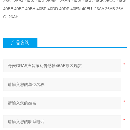
26AI 26AJ 26AK 26AL 26AM 26AR 26AS 26CA 26CB 26CC 26CF
40BE 40BF 40BH 40BP 40DD 40DP 40EN 40EU 26AA 26AB 26A
C 26AH
产品咨询