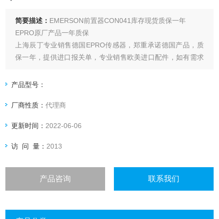
简要描述：
EMERSON前置器CON041库存现货质保一年
EPRO原厂产品一年质保
上海辰丁专业销售德国EPRO传感器，郑重承诺德国产品，质
保一年，提供进口报关单，专业销售欧美进口配件，如有需求
欢迎咨询。
上海辰丁自动化有限公司主营欧美进口品牌，合作公司稳定，
产品型号：
原厂货源，专业进口配件十几年，德国分公司源头采购，保证
厂商性质：
代理商
原厂产品，有需求找辰丁哦。
更新时间：
2022-06-06
访 问 量：
2013
产品咨询
联系我们