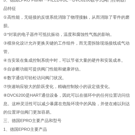
5
、德国
EPRO Fisher™FIELDVUE™DVC6200
数字式阀门控制器产
品特征
①
高性能，无链接的反馈系统消除了物理接触，从而消除了零件的磨
损。
②
*封装的电子器件可抵抗振动，温度和腐蚀性气氛的影响。
③
模块化设计允许更换关键的工作组件，而无需拆除现场接线或气动
管。
④
当安装在集成控制系统中时，可以节省大量的硬件和安装成本。
⑤
自诊断功能可提供阀门性能和健康评估。
⑥
数字通信可轻松访问阀门状况。
⑦
快速响应较大的阶跃变化，精确控制较小的设定值变化。
⑧DVC6200
是
HART
通信设备，因此可以在循环中的任何位置访问信
息。这种灵活性可以减少暴露在危险环境中的风险，并使在难以到达
的位置评估阀门更加容易。
三、德国
EPRO
主要产品和型号
1
、德国
EPRO
主要产品