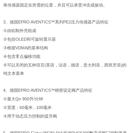
将传感器固定在所需的位置，并且可以承受冲击或振动。
3
、德国
EPRO AVENTICS™
系列
PE2
压力传感器产品特征
①
由铝制外壳组成
②
包括
OLED
和可旋转显示器
③
根据
VDMA
的菜单结构
④
包含零点偏移功能
⑤
可以关闭的五种语言
(
英语，法语，德语，意大利语，西班牙语
)
的
纯文本菜单
4
、德国
EPRO AVENTICS™
精密设定阀产品特征
①
最大
Qn 900
升
/
分钟
②
宽度：
60
毫米
...100
毫米
③
用于动态压力控制的提升阀