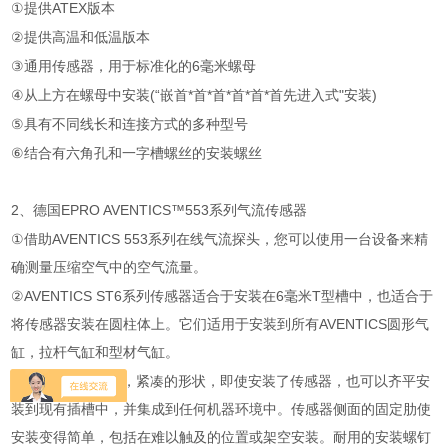
①
提供
ATEX
版本
②
提供高温和低温版本
③
通用传感器，用于标准化的
6
毫米螺母
④
从上方在螺母中安装
(“
嵌首*首*首*首*首*首先进入式
"
安装
)
⑤
具有不同线长和连接方式的多种型号
⑥
结合有六角孔和一字槽螺丝的安装螺丝
2
、德国
EPRO AVENTICS™553
系列气流传感器
①
借助
AVENTICS 553
系列在线气流探头，您可以使用一台设备来精
确测量压缩空气中的空气流量。
②AVENTICS ST6
系列传感器适合于安装在
6
毫米
T
型槽中，也适合于
将传感器安装在圆柱体上。它们适用于安装到所有
AVENTICS
圆形气
缸，拉杆气缸和型材气缸。
③
传感器具有优化，紧凑的形状，即使安装了传感器，也可以齐平安
装到现有插槽中，并集成到任何机器环境中。传感器侧面的固定肋使
安装变得简单，包括在难以触及的位置或架空安装。耐用的安装螺钉