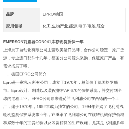
品牌
EPRO/德国
应用领域
化工,生物产业,能源,电子/电池,综合
EMERSON前置器CON041库存现货质保一年
上海辰丁自动化有限公司主营欧美进口品牌，合作公司稳定，原厂货
源，专业进口配件十几年，德国分公司源头采购，保证原厂产品，有
需求找辰丁哦。
一、德国
EPRO
公司简介
Epro
是一家私人所有公司，成立于
1970
年，总部位于德国格罗瑙
市。
Epro
设计、制造以及装配兼容
API670
的保护系统，并交付到全
球的过程工业。
EPRO
公司原来是荷兰飞利浦公司在西德的一个工
厂，建于
1970
年，
1992
年成为独立的公司。
1994
年并购了飞利浦汽
轮机监测保护系统事业部，它继承了飞利浦公司在旋转机械保护领域
积累数十年的宝贵经验以及装备精良的生产设施，尤其是飞利浦多年