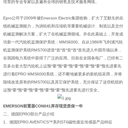
培育的专业专家以及遍布全球的销售及技术服务网络。
Epro
公司于
2009
年被
Emerson Electric
集团收购，扩大了艾默生的在
线机械监测能力，为涡轮机和压缩机等重要机械设计、制造以及交付
机械监测解决方案，扩大了在机械监测领域。并在此基础上，开发成
功新一代汽轮机监测保护系统：
MMS6000
。自从
1986
年飞利浦汽轮
机监测保护系统
RMS700
进首*首*首*首*首*首先进入中国市场以来，
在我国电力系统中获得了广泛的应用。目前在全国各电厂，已经有二
百多台套大型汽轮机上运预*要*预*要*预*要*预*要*预*要*预先进要先
进行着
EPRO MMS6000
系统，还不断地被更多的新机组采用，并将
陆续改造原有的
RMS700
以及其它保护系统，充分保证了这些机组的
运预*要*预*要*预*要*预*要*预*要*预先进要先进行安全。
EMERSON前置器CON041库存现货质保一年
二、德国
EPRO
部分产品介绍
1
、德国
EPRO AVENTICS™
系列
ST6
磁性接近传感器产品特征