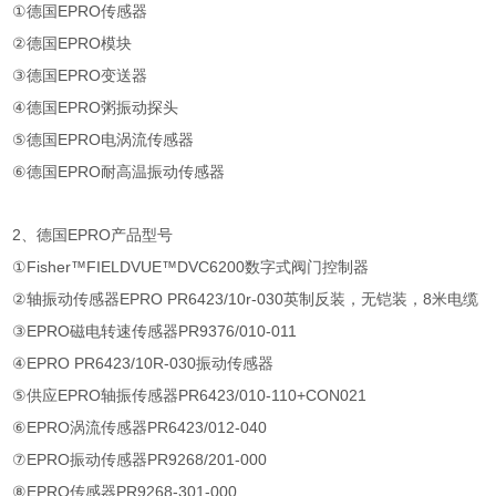
①
德国
EPRO
传感器
②
德国
EPRO
模块
③
德国
EPRO
变送器
④
德国
EPRO
粥振动探头
⑤
德国
EPRO
电涡流传感器
⑥
德国
EPRO
耐高温振动传感器
2
、德国
EPRO
产品型号
①Fisher™FIELDVUE™DVC6200
数字式阀门控制器
②
轴振动传感器
EPRO PR6423/10r-030
英制反装，无铠装，
8
米电缆
③EPRO
磁电转速传感器
PR9376/010-011
④EPRO PR6423/10R-030
振动传感器
⑤
供应
EPRO
轴振传感器
PR6423/010-110+CON021
⑥EPRO
涡流传感器
PR6423/012-040
⑦EPRO
振动传感器
PR9268/201-000
⑧EPRO
传感器
PR9268-301-000