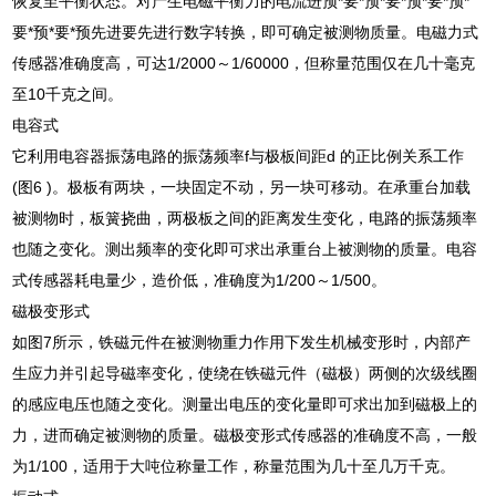
恢复至平衡状态。对产生电磁平衡力的电流进预*要*预*要*预*要*预*
要*预*要*预先进要先进行数字转换，即可确定被测物质量。电磁力式
传感器准确度高，可达1/2000～1/60000，但称量范围仅在几十毫克
至10千克之间。
电容式
它利用电容器振荡电路的振荡频率f与极板间距d 的正比例关系工作
(图6 )。极板有两块，一块固定不动，另一块可移动。在承重台加载
被测物时，板簧挠曲，两极板之间的距离发生变化，电路的振荡频率
也随之变化。测出频率的变化即可求出承重台上被测物的质量。电容
式传感器耗电量少，造价低，准确度为1/200～1/500。
磁极变形式
如图7所示，铁磁元件在被测物重力作用下发生机械变形时，内部产
生应力并引起导磁率变化，使绕在铁磁元件（磁极）两侧的次级线圈
的感应电压也随之变化。测量出电压的变化量即可求出加到磁极上的
力，进而确定被测物的质量。磁极变形式传感器的准确度不高，一般
为1/100，适用于大吨位称量工作，称量范围为几十至几万千克。