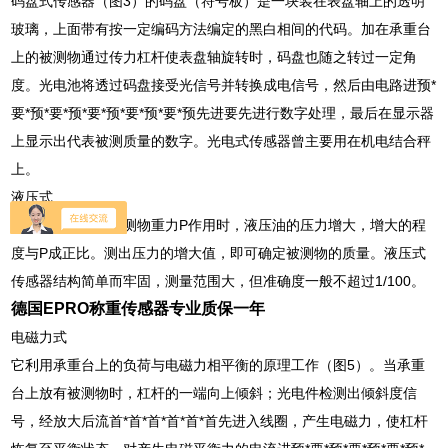
码盘式传感器（图3）的码盘（符号板）是一块装在表盘轴上的透明
玻璃，上面带有按一定编码方法编定的黑白相间的代码。加在承重台
上的被测物通过传力杠杆使表盘轴旋转时，码盘也随之转过一定角
度。光电池将透过码盘接受光信号并转换成电信号，然后由电路进预*
要*预*要*预*要*预*要*预*要*预先进要先进行数字处理，最后在显示器
上显示出代表被测质量的数字。光电式传感器曾主要用在机电结合秤
上。
液压式
如图所示，在受被测物重力P作用时，液压油的压力增大，增大的程
度与P成正比。测出压力的增大值，即可确定被测物的质量。液压式
传感器结构简单而牢固，测量范围大，但准确度一般不超过1/100。
德国EPRO称重传感器专业质保一年
电磁力式
它利用承重台上的负荷与电磁力相平衡的原理工作（图5）。当承重
台上放有被测物时，杠杆的一端向上倾斜；光电件检测出倾斜度信
号，经放大后流首*首*首*首*首*首先进入线圈，产生电磁力，使杠杆