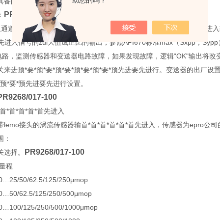
助您的吗？
防爆功能。PR9268/017-100德国
EPRO模块
PR9268/017-100
：
0双通道轴振动变送器将两个独立的涡流传感器的输首*首*首*首*首*首先
先进入信号的zui大值成正比的输出，参照API670标准max（Sxpp，Sypp）
"电路，监测传感器和变送器电路故障，如果发现故障，逻辑“OK"输出将改变
来进预*要*预*要*预*要*预*要*预*要*预先进要先进行。变送器的出厂设
要*预*要*预先进要先进行设置。
PR9268/017-100
首*首*首*首*首先进入
emo接头的涡流传感器输首*首*首*首*首*首先进入，传感器为epro公司的PR6
围：
PR9268/017-100
关选择。
 量程
0…25/50/62.5/125/250μmop
0…50/62.5/125/250/500μmop
0…100/125/250/500/1000μmop