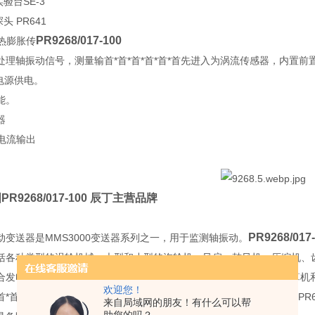
验台SE-3
头 PR641
PR9268/017-100
02热膨胀传
理轴振动信号，测量输首*首*首*首*首*首先进入为涡流传感器，内置前置器。符
c电源供电。
能。
器
A电流输出
PR9268/017-100 辰丁主营品牌
PR9268/017
动变送器是MMS3000变送器系列之一，用于监测轴振动。
括各种类型的涡轮机械，大型和小型的汽轮机、风扇、鼓风机、压缩机、
合发电厂、炼油厂、化工厂的大型设备，结合现场总线和PLC、主计算机
欢迎您！
首*首*首*首*首先进入为epro涡流传感器PR6422/…，PR6423/…，PR64
来自局域网的朋友！有什么可以帮