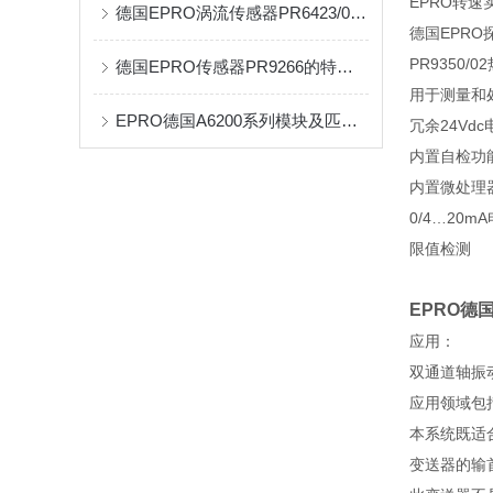
EPRO转速实
德国EPRO涡流传感器PR6423/001-010的应用及特色
德国EPRO探
PR9350/
德国EPRO传感器PR9266的特色与应用
用于测量和处
EPRO德国A6200系列模块及匹配介绍
冗余24Vd
内置自检功
内置微处理
0/4…20m
限值检测
EPRO德国
应用：
双通道轴振
应用领域包
本系统既适
变送器的输首*