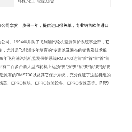
环保,化工,能源,综合
分公司拿货，质保一年，提供进口报关单，专业销售欧美进口
立的公司。1994年并购了飞利浦汽轮机监测保护系统事业部，它
施，尤其是飞利浦多年培育的*专家以及遍布的销售及技术服
年飞利浦汽轮机监测保护系统RMS700进首*首*首*首*首*首
百多台套大型汽轮机上运预*要*预*要*预*要*预*要*预*要
续改造原有的RMS700以及其它保护系统，充分保证了这些机组的
PR9
传感器、EPRO模块、EPRO效验设备、EPRO变速器等。