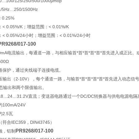
0…100/125/250/500/1000μmop
Hz…250/1500Hz
0.25%
 0.05%/K；增益范围：< 0.01%/K
 0.05%/24小时；增益范围：< 0.01%/24小时
PR9268/017-100
20mA电流输出，每通道一路，与相应输首*首*首*首*首*首先进入成正比。或
00Ω
路保护，通过夹线端子连接电缆。
压输出（2-10V），每个通道一路，与输首*首*首*首*首*首先进入动
状态输出和两个限值输出。
8…24…31.2V直流；变送器电路通过一个DC/DC转换器与供电电源电隔
00mA/24V
2.5瓦
合IEC359，DIN43745）
PR9268/017-100
蚀，铝制