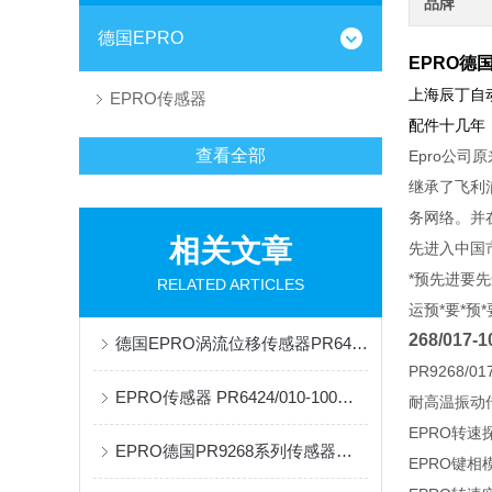
品牌
德国EPRO
EPRO德国
上海辰丁自
EPRO传感器
配件十几年
查看全部
Epro公司
继承了飞利
务网络。并在
相关文章
先进入中国
*预先进要先
RELATED ARTICLES
运预*要*预
268/017-1
德国EPRO涡流位移传感器PR6423系列的使用及工作原理
PR9268/01
EPRO传感器 PR6424/010-100的应用及原理
耐高温振动传
EPRO转速探
EPRO德国PR9268系列传感器的原理及应用
EPRO键相模