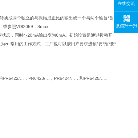
在线交流
进入转换成两个独立的与振幅成正比的输出或一个与两个输首*首*
微信扫一扫
或参照VDI2059：Smax.
状态，同时4-20mA输出变为0mA。初始设置是通过拨动开
置为zui常用的工作方式，工厂也可以按用户要求进预*要*预*要*
422/…，PR6423/…，PR6424/…，和PR6425/…。