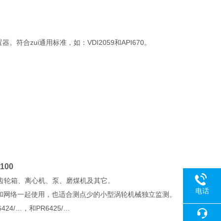
合zui通用标准，如：VDI2059和API670。
-100
齿轮箱、离心机、泵、磨煤机及其它。
电话
和网络一起使用，也适合测点少的小型涡轮机械独立监测。
24/…，和PR6425/…