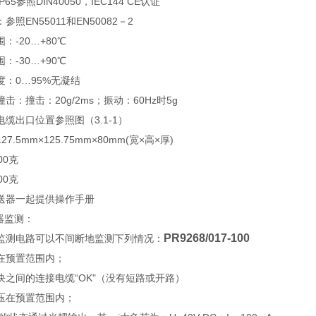
65参照DIN40050，IEC144 CE认证
照EN55011和EN50082－2
：-20…+80℃
：-30…+90℃
：0…95%无凝结
击：撞击：20g/2ms；振动：60Hz时5g
缆出口位置参照图（3.1-1）
7.5mm×125.75mm×80mm(宽×高×厚)
00克
00克
送器一起提供操作手册
感器监测：
PR9268/017-100
监测电路可以不间断地监测下列情况：
在预置范围内；
块之间的连接电缆“OK"（没有短路或开路）
压在预置范围内；