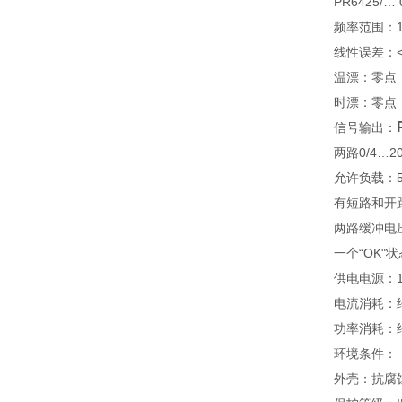
PR6425/… 
频率范围：1/5
线性误差：< 
温漂：零点：<
时漂：零点：<
信号输出：
两路0/4…
允许负载：5
有短路和开
两路缓冲电
一个“OK"
供电电源：1
电流消耗：约1
功率消耗：约
环境条件：（符
外壳：抗腐