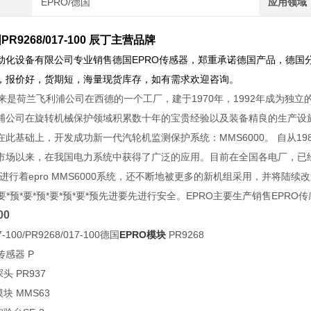
EPRO/德国
应用领域
PR9268/017-100 辰丁主营品牌
动化设备有限公司专业销售德国EPRO传感器，郑重承诺德国产品，德国
，报价好，货期短，海量现货库存，如有需求欢迎咨询。
原来是荷兰飞利浦公司在西德的一个工厂，建于1970年，1992年成为独
浦公司在旋转机械保护领域积累数十年的宝贵经验以及装备精良的生产设
此基础上，开发成功新一代汽轮机监测保护系统：MMS6000。 自从1986
市场以来，在我国电力系统中获得了广泛的应用。目前在全国各电厂，已经有二
进行着epro MMS6000系统，还不断地被更多的新机组采用，并将陆
*要*预*要*预*要*预*要*预先进要先进行安全。EPRO主要生产销售EPRO
00
7-100/PR9268/017-100德国
EPRO模块
PR9268
感器 P
头 PR937
块 MMS63