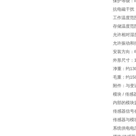
保护等级：IP
抗电磁干扰：参
工作温度范围
存储温度范围
允许相对湿度
允许振动和撞
安装方向：电
外形尺寸：12
净重：约13
毛重：约15
附件：与变
模块 / 传
内部的模块
传感器信号
传感器与模
系统供电电