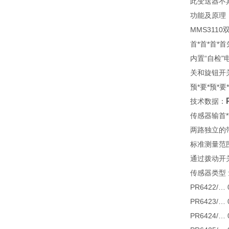
此变送器不具备
功能及原理
MMS311
首*首*首*首
内置“自检
关和旋钮开关
预*要*预*
技术数据：
传感器输首*
两路独立的带l
标准测量范
通过拨动开
传感器类型
PR6422/… 
PR6423/… 
PR6424/… 