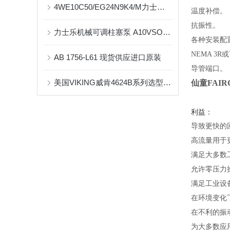
4WE10C50/EG24N9K4/M力士乐电磁阀的技术及原理结构
温度补偿。
抗振性。
力士乐机械可调柱塞泵 A10VSO140DFR1/32R-VPB12N00
各种安装配
NEMA 3R
AB 1756-L61 现货供应进口原装
导管端口。
美国VIKING威肯4624B系列选型指南
仙童FAIR
利益：
导致更快的
高流量用于
满足大多数
允许零压力
满足工业设
在环境变化下
在不利的振
为大多数应