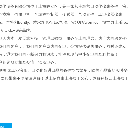
动化设备有限公司位于上海静安区，是一家从事经营自动化仪表备件、液
控模块、伺服电机、可编程控制器、传感器、气动元件、工业仪器仪表、电
ns、本特利bently、爱尔泰克Airtec气动、安沃驰Aventics、博世力士乐re
 VICKERS等品牌。
业人为本、发展靠科技、管理出效益、服务至上的理念。为广大的顾客价值
我们的客户，让我们的客户成为的企业。公司提供销售服务，同时还建立
信，通过我们的不断努力和追求，能够实现与中小企业的互利共赢！
迎各界朋友相互交流、洽谈业务。
说明 因工业液压、自动化各进口品牌备件型号繁多，欧美产品货期实时
 ,给您带来不便敬请谅解！以上信息由上海辰丁公布，终解释权归上海辰
询