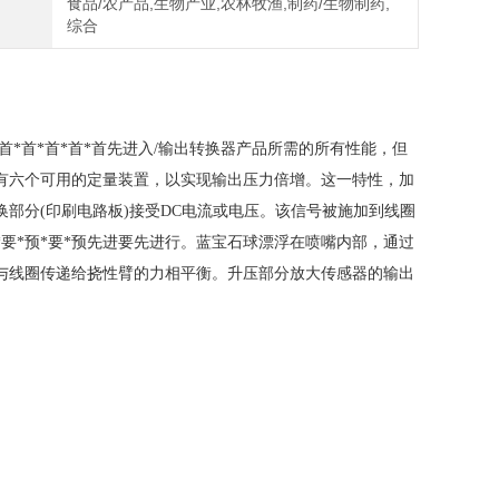
食品/农产品,生物产业,农林牧渔,制药/生物制药,
综合
*首*首*首*首*首先进入/输出转换器产品所需的所有性能，但
，并配有六个可用的定量装置，以实现输出压力倍增。这一特性，加
部分(印刷电路板)接受DC电流或电压。该信号被施加到线圈
*要*预*要*预先进要先进行。蓝宝石球漂浮在喷嘴内部，通过
与线圈传递给挠性臂的力相平衡。升压部分放大传感器的输出