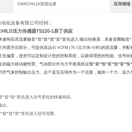
FAIRCHILD/美国仙童
应用领域
自动化设备有限公司经销：
CHILD压力传感器T5220-1辰丁供应
款快速响应高流量输首*首*首*首*首*首先进入/输出转换器，具备音圈输首
内置升压部分，可提供高达45 SCFM (76.5立方米/小时)的高流量
正负偏置，使您可以定制设计您的控制系统，以获得理想的性能。信号转换
生的磁力移动挠性臂。气动部分作为力平衡系统运预*要*预*要*预*要*预
的空气来控制输出压力。这个蓝宝石球作为一个活塞，施加一个力，该力
首*首*首*首先进入信号变化的快速响应。
输出。
*首*首*首*首先进入信号范围。
。
。