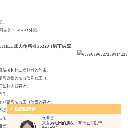
置。
或可选的NEMA 4X外壳。
CHILD压力传感器T5220-1辰丁供应
回路控制和过程材料的节省。
更高容量的输出信号或压力。
工艺和机器要求。
操作。
备对更高输出压力范围的要求。
提供稳定的运预*要*预*要*预*要*预*要*预*要*预先进要先进行。
欢迎您！
动条件下保持设定值。
来自局域网的朋友！有什么可以帮
用程序提供安装灵活性。