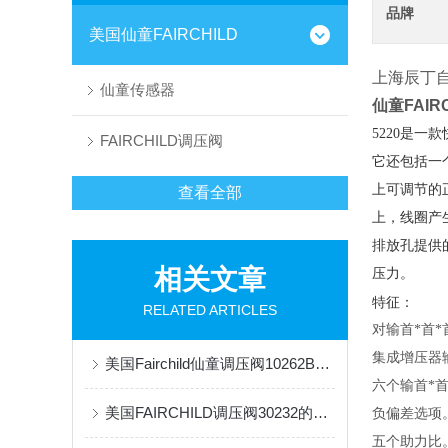
品牌
美国仙童FAIRCHILD
上海辰丁
仙童传感器
仙童FAIR
5220是一
FAIRCHILD调压阀
它还包括一个
上可调节的
查看全部
上，线圈产
排放孔提供
相关文章
压力。
特征：
RELATED ARTICLES
对输首*首*
集成增压器
美国Fairchild仙童调压阀10262BPJ的安装及特点介绍
六个输首*首
美国FAIRCHILD调压阀30232的特点和用途
负偏差选项
五个助力比