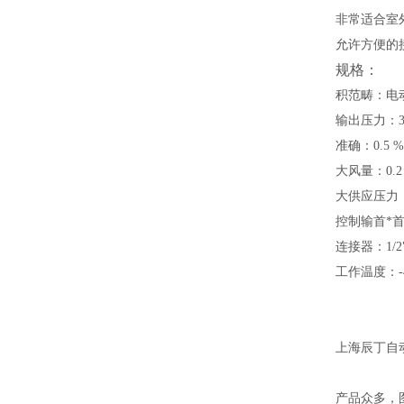
非常适合室
允许方便的
规格：
积范畴：电
输出压力：3.0
准确：0.5 %
大风量：0.2 
大供应压力：2
控制输首*
连接器：1/2"
工作温度：-4
上海辰丁自
产品众多，