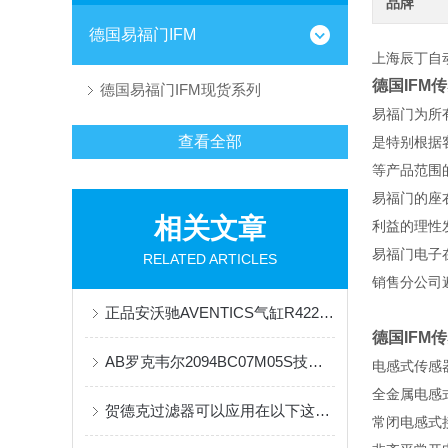
品牌
德国易福门IFM
上海辰丁自动
德国IFM
德国易福门IFM现货系列
易福门为所
查看全部
是特别根据
等产品范围
易福门的座
相关文章
利益的理性
易福门电子
RELATED ARTICLES
销售分公司
正品安沃驰AVENTICS气缸R422001226原装
德国IFM
AB罗克韦尔2094BC07M05S技术参数
电感式传感器
全金属电感式
贺德克过滤器可以应用在以下这些行业中
常闭电感式接