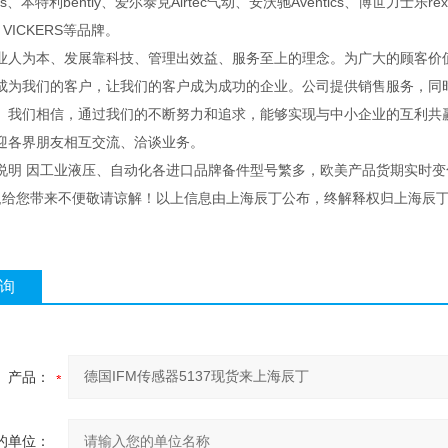
ns、本特利bently、爱尔泰克Airtec气动、安沃驰Aventics、博世力士乐re
 VICKERS等品牌。
业人为本、发展靠科技、管理出效益、服务至上的理念。为广大的顾客价值
成为我们的客户，让我们的客户成为成功的企业。公司提供销售服务，同
。我们相信，通过我们的不断努力和追求，能够实现与中小企业的互利共
迎各界朋友相互交流、洽谈业务。
说明 因工业液压、自动化各进口品牌备件型号繁多，欧美产品货期实时
 ,给您带来不便敬请谅解！以上信息由上海辰丁公布，终解释权归上海辰
询
产品：
的单位：