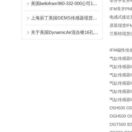
非齐平常开电
美国bellofram960-332-000公司10台*
IFM常开PN
电感式接近开
上海辰丁美国GEMS传感器现货库存
原装现货IF
关于美国DynamicAir混合锥16孔活塞介绍
兰斯特现货供
IFM磁性传
气缸传感器I
气缸传感器I
气缸传感器I
气缸传感器I
气缸传感器I
气缸传感器I
O5H500 O5
OGH500 O
OGT500 IE