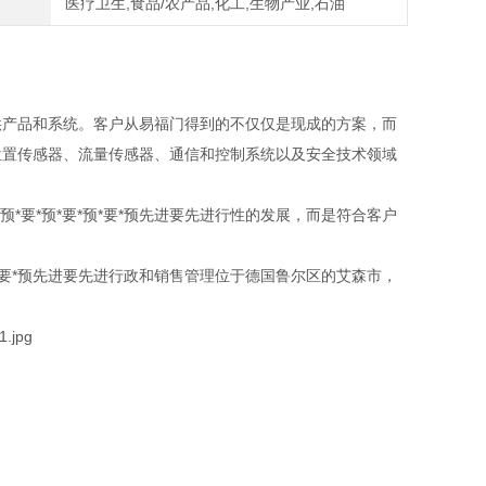
医疗卫生,食品/农产品,化工,生物产业,石油
业提供产品和系统。客户从易福门得到的不仅仅是现成的方案，而
做的位置传感器、流量传感器、通信和控制系统以及安全技术领域
*要*预*要*预*要*预先进要先进行性的发展，而是符合客户
。
预*要*预先进要先进行政和销售管理位于德国鲁尔区的艾森市，