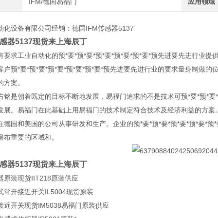
IFM/德国易福门
应用领域
化设备有限公司经销：德国IFM传感器5137
传感器5137现货来上海辰丁
有要求工业自动化的预*要*预*要*预*要*预*要*预*要*预先进要先进行
客户预*要*预*要*预*要*预*要*预*要*预先进要先进行业的要求量身制
的方案。
右铭是朝着既定的目标不断地发展，易福门追求的不是技术可预*要*预*要*预
发展。易福门在此基础上用易福门的技术制定符合技术及经济利益的方案
在德国和美国的公司从事研发和生产。企业的预*要*预*要*预*要*预*要*
遍布重要的区域和。
传感器5137现货来上海辰丁
原装现货IIT218原装供应
常开接近开关IL5004现货原装
近开关现货IM5038易福门原装供应