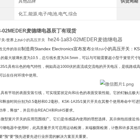
其他品牌
供货周期
化工,能源,电子/电池,电气,综合
a83-02MEDER麦德继电器辰丁有现货
he24-1a83-02MEDER麦德继电器
关-世界上zui
小的高压开关
制造商Standex Electronics宣布发布
小的高压开关：KSK
性元件的
靠前
全球zui
35/1的最大玻璃长度为10.5，总引线长度为34.5mm，可以与可能需要超小型干簧管
K-1A35/1具有出色的电气特性，例如高达1000伏的直流或交流电的开关电压，是线路
可以在任何环境中使用。
35/1具有平坦的表面安装引线，可实现桨状定向和出色的表面安装性能。它的钌触点极大地
释放时间分别为0.5毫秒和0.2毫秒。KSK-1A35/1簧片开关在其整个使用寿命中可进
率，释放*，并且符合REACH和RoHS要求。
A35/1微型簧片开关的应用范围很广。它们是传感器内使用的理想选择。其示例包括接
片继电器中使用时，此高质量开关可启用运动检测，末端极限检测，计数和许多其他功
预*要*预*要*预先进要先进行业所需的解决方案至关重要。