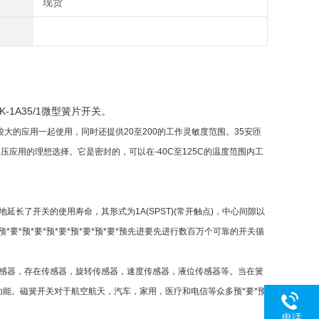
现货
-1A35/1微型簧片开关。
尺寸较大的应用一起使用，同时还提供20至200的工作灵敏度范围。35安匝
或高压应用的理想选择。它是密封的，可以在-40C至125C的温度范围内工
延长了开关的使用寿命，其形式为1A(SPST)(常开触点)，中心间隙以
预*要*预*要*预*要*预*要*预*要*预先进要先进行数百万个可靠的开关循
近传感器，存在传感器，旋转传感器，速度传感器，液位传感器等。当在簧
能。磁簧开关对于航空航天，汽车，家用，医疗和电信等众多预*要*预
电话