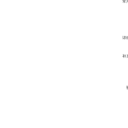
常
详
补