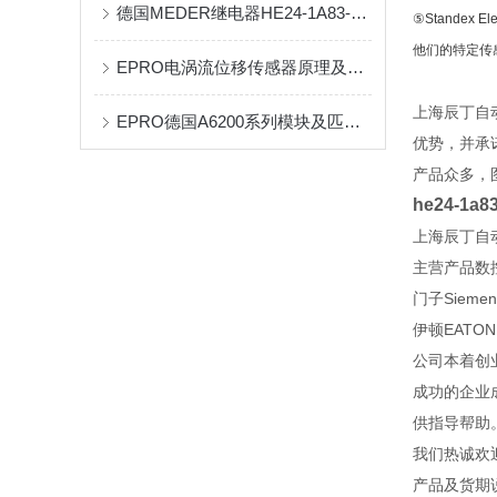
德国MEDER继电器HE24-1A83-02到货实拍
⑤Standex
他们的特定传
EPRO电涡流位移传感器原理及技术参数
上海辰丁自
EPRO德国A6200系列模块及匹配介绍
优势，并承
产品众多，
he24-1
上海辰丁自
主营产品数
门子Sieme
伊顿EATON
公司本着创
成功的企业
供指导帮助
我们热诚欢
产品及货期