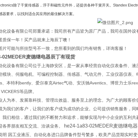
 Electronics除了干簧传感器，浮子和磁性元件外，还提供各种干簧开关。Standex Electr
感器要求，以找到适合其应用的最佳解决方案。
动化设备有限公司郑重承诺：我司所有产品皆为原厂产品，我司在国外设
诺质保一年！买产品就来上海辰丁噢！
图片可能与所挂型号不一致，您所看到的我们均有销售，详询客服！
a83-02MEDER麦德继电器辰丁有现货
动化设备有限公司位于上海静安区，是一家从事经营自动化仪表备件、液
控模块、伺服电机、可编程控制器、传感器、气动元件、工业仪器仪表、电
ns、本特利bently、爱尔泰克Airtec气动、安沃驰Aventics、博世力士乐re
 VICKERS等品牌。
业人为本、发展靠科技、管理出效益、服务至上的理念。为广大的顾客价值
成为我们的客户，让我们的客户成为成功的企业。公司提供销售服务，同
。我们相信，通过我们的不断努力和追求，能够实现与中小企业的互利共
he24-1a83-02MEDER麦德继电器
迎各界朋友相互交流、洽谈业务。
说明 因工业液压、自动化各进口品牌备件型号繁多，欧美产品货期实时