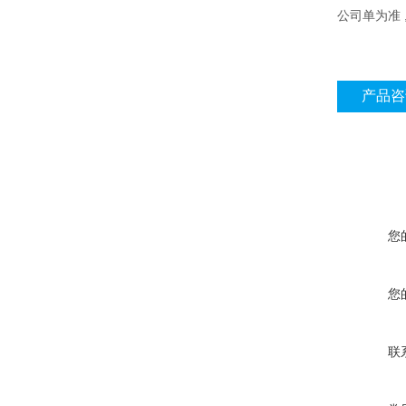
公司单为准
产品咨
您
您
联