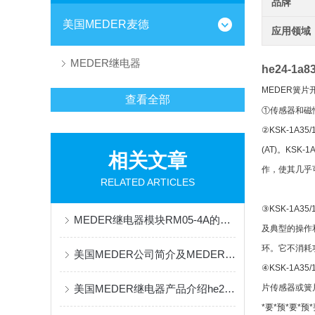
品牌
美国MEDER麦德
应用领域
MEDER继电器
he24-1
MEDER簧片开
查看全部
①传感器和磁
②KSK-1A
(AT)。KS
相关文章
作，使其几乎
RELATED ARTICLES
③KSK-1A
MEDER继电器模块RM05-4A的特点及应用
及典型的操作和
环。它不消耗功
美国MEDER公司简介及MEDER簧片应用he24-1a83-02
④KSK-1
美国MEDER继电器产品介绍he24-1a83-02
片传感器或簧
*要*预*要*