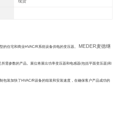
现货
MEDER麦德继
所有类型的住宅和商业HVAC/R系统设备供电的变压器。
然后设计满足所需参数的产品。展位将展出功率变压器和电感器(包括平面变压器)和
束和定制包装加快了HVAC/R设备的组装和安装速度，在确保客户产品成功的