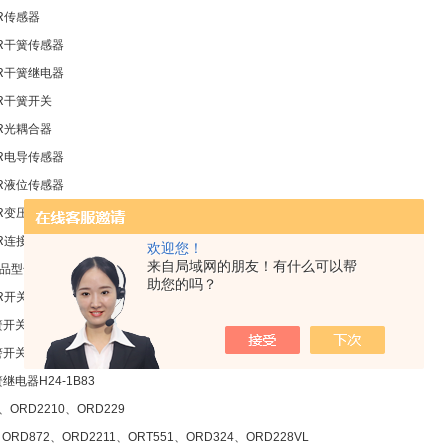
R传感器
R干簧传感器
R干簧继电器
R干簧开关
R光耦合器
R电导传感器
R液位传感器
R变压器
R连接器
欢迎您！
来自局域网的朋友！有什么可以帮
产品型号
助您的吗？
关MK09U-1C96-BV259/0-1MPA
关417630 MK26-1A66B-500W
关MK09U-IC90-BV258
继电器H24-1B83
、ORD2210、ORD229
ORD872、ORD2211、ORT551、ORD324、ORD228VL