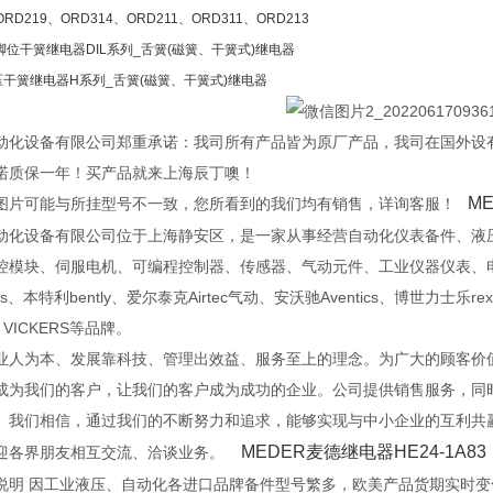
ORD219、ORD314、ORD211、ORD311、ORD213
排脚位干簧继电器DIL系列_舌簧(磁簧、干簧式)继电器
压干簧继电器H系列_舌簧(磁簧、干簧式)继电器
动化设备有限公司郑重承诺：我司所有产品皆为原厂产品，我司在国外设
诺质保一年！买产品就来上海辰丁噢！
M
图片可能与所挂型号不一致，您所看到的我们均有销售，详询客服！
动化设备有限公司位于上海静安区，是一家从事经营自动化仪表备件、液
控模块、伺服电机、可编程控制器、传感器、气动元件、工业仪器仪表、电
ns、本特利bently、爱尔泰克Airtec气动、安沃驰Aventics、博世力士乐re
 VICKERS等品牌。
业人为本、发展靠科技、管理出效益、服务至上的理念。为广大的顾客价值
成为我们的客户，让我们的客户成为成功的企业。公司提供销售服务，同
。我们相信，通过我们的不断努力和追求，能够实现与中小企业的互利共
MEDER麦德继电器HE24-1A83
迎各界朋友相互交流、洽谈业务。
说明 因工业液压、自动化各进口品牌备件型号繁多，欧美产品货期实时