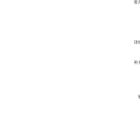
常
详
补