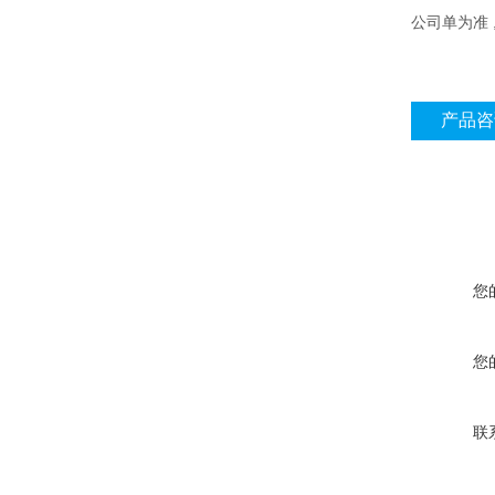
公司单为准
产品咨
您
您
联