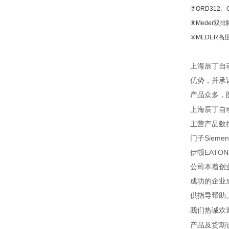
⑦ORD312、
⑧Meder双
⑨MEDER高
上海辰丁自
优势，并承
产品众多，
上海辰丁自
主营产品数
门子Sieme
伊顿EATON
公司本着创
成功的企业
供指导帮助
我们热诚欢
产品及货期