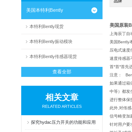
品牌
美国本特利Bently
美国原装Be
本特利Bently现货
上海辰丁自
本特利Bently振动模块
美国Bent
压电式速度
本特利Bently传感器现货
速度传感器不
首*首*首
查看全部
注意：
Be
如果通过箱体
中等）都发生
相关文章
进行整体保
RELATED ARTICLES
此外,对传
信号畸变加
探究hydac压力开关的功能和应用
针对用户要求