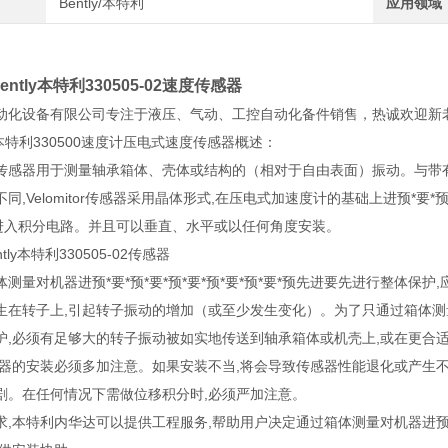
Bently/本特利
应用领域
ntly本特利330505-02速度传感器
动化设备有限公司专注于液压、气动、工控自动化备件销售，热诚欢迎新
ly本特利330500速度计压电式速度传感器概述：
传感器用于测量轴承箱体、壳体或结构的（相对于自由表面）振动。与带有运动部
同,Velomitor传感器采用晶体形式,在压电式加速度计的基础上进预*要*预*
先进入积分电路。并且可以垂直、水平或以任何角度安装。
ntly本特利330505-02传感器
测量对机器进预*要*预*要*预*要*预*要*预*要*预先进要先进行整体
在转子上,引起转子振动的增加（或至少发生变化）。为了只通过箱体测量有效
护,必须有足够大的转子振动被如实地传送到轴承箱体或机壳上,或在更合
感器的安装必须多加注意。如果安装不当,将会导致传感器性能退化或产生
剧。在任何情况下需做位移积分时,必须严加注意。
,本特利内华达可以提供工程服务,帮助用户决定通过箱体测量对机器进预*要*