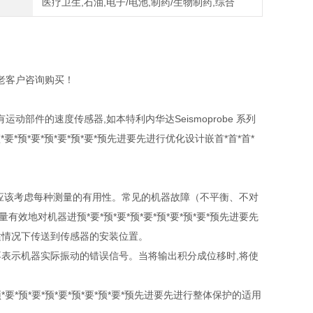
医疗卫生,石油,电子/电池,制药/生物制药,综合
老客户咨询购买！
件的速度传感器,如本特利内华达Seismoprobe 系列
要*预*要*预*要*预*要*预先进要先进行优化设计嵌首*首*首*
保护,应该考虑每种测量的有用性。常见的机器故障（不平衡、不对
地对机器进预*要*预*要*预*要*预*要*预*要*预先进要先
适情况下传送到传感器的安装位置。
不表示机器实际振动的错误信号。当将输出积分成位移时,将使
预*要*预*要*预*要*预*要*预先进要先进行整体保护的适用