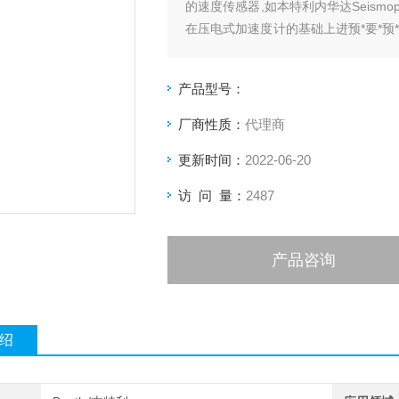
的速度传感器,如本特利内华达Seismopr
在压电式加速度计的基础上进预*要*预*要
*首*首*首先进入积分电路。
产品型号：
厂商性质：
代理商
更新时间：
2022-06-20
访 问 量：
2487
产品咨询
绍