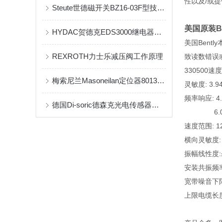
性以及/或
Steute世德磁开关BZ16-03F型技术参数
美国原装Be
HYDAC贺德克EDS3000继电器的交易货期及价格调整说明
美国Bent
REXROTH力士乐减压阀工作原理
致读数错误
33050
梅索尼兰Masoneilan定位器8013-255
灵敏度: 3.94
频率响应: 4.5
德国Di-soric德森克光电传感器结构分析
6.0 到 2.5
速度范围: 127
横向灵敏度:
振幅线性度:±
安装共振频率:
宽带噪音下限:0.
上限电缆长度: