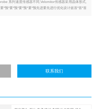
obe 系列速度传感器不同,Velomitor传感器采用晶体形式,
*预*要*预*要*预*要*预先进要先进行优化设计嵌首*首*首
联系我们