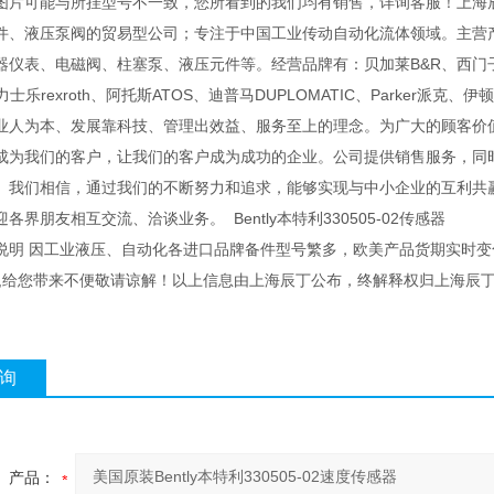
图片可能与所挂型号不一致，您所看到的我们均有销售，详询客服！上海
件、液压泵阀的贸易型公司；专注于中国工业传动自动化流体领域。主营
仪表、电磁阀、柱塞泵、液压元件等。经营品牌有：贝加莱B&R、西门子Sieme
世力士乐rexroth、阿托斯ATOS、迪普马DUPLOMATIC、Parker派克、伊顿
业人为本、发展靠科技、管理出效益、服务至上的理念。为广大的顾客价值
成为我们的客户，让我们的客户成为成功的企业。公司提供销售服务，同
。我们相信，通过我们的不断努力和追求，能够实现与中小企业的互利
迎各界朋友相互交流、洽谈业务。
Bently本特利330505-02传感器
说明 因工业液压、自动化各进口品牌备件型号繁多，欧美产品货期实时
 ,给您带来不便敬请谅解！以上信息由上海辰丁公布，终解释权归上海辰
询
产品：