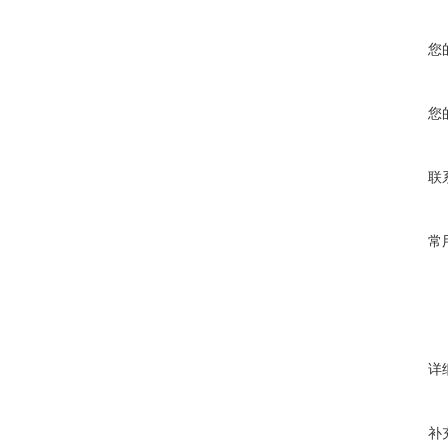
您
您
联
常
详
补