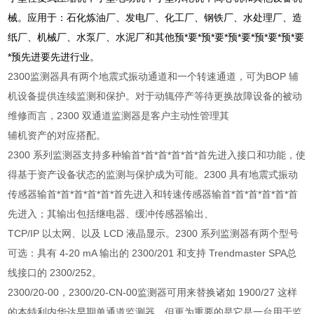
械。应用于：石化炼油厂、发电厂、化工厂、钢铁厂、水处理厂、造
纸厂、机械厂、水泵厂、水泥厂和其他预*要*预*要*预*要*预*要*预*要
*预先进要先进行业。
2300监测器具有两个地震式振动通道和一个转速通道，可为BOP 辅
机设备提供连续监测和保护。对于动辄停产等待更换故障设备的被动
维修而言，2300 双通道监测器是客户主动性管理其
辅机资产的对应搭配。
2300 系列监测器支持多种输首*首*首*首*首*首先进入接口和功能，使
得基于资产设备状态的监测与保护成为可能。2300 具有地震式振动
传感器输首*首*首*首*首*首先进入和转速传感器输首*首*首*首*首*首
先进入；其输出包括继电器、缓冲传感器输出、
TCP/IP 以太网、以及 LCD 液晶显示。2300 系列监测器有两个型号
可选：具有 4-20 mA 输出的 2300/201 和支持 Trendmaster SPA总
线接口的 2300/252。
2300/20-00，2300/20-CN-00监测器可用来替换诸如 1900/27 这样
的本特利内华达早期单通道监测器，但更为重要的是它是一台用于监