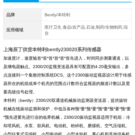
品牌
Bently/本特利
医疗卫生,食品/农产品,石油,制药/生物制药,综
应用领域
合
上海辰丁供货本特利bently230020系列传感器
加速度计，速度输首*首*首*首*首*首先进入，时间同步测量通道，以
及继电器触点。2300/20监视变送器具有可配置的4-20毫安输出，多
点连接到一个集散控制系统DCS。这个2300振动监视器设计用于传感
器所在的机组或单个机壳的范围点计数符合监视器的频道计数以及需
要高级信号处理。
本特利（bently）2300/20双通道机械振动监测器变送器，提供旋转
机械在线振动监测和保护，中低压各种预*要*预*要*预*要*预*要*预*要
*预先进要先进行业的临界机械，2300/20振动监视器适用于机组：冷
却塔风机、水泵、鼓风机、电动机、粉碎机、磨煤机、空气压缩机、
小型往复式
压缩机，小型电动机，小型水轮机，离心机和其他设备机