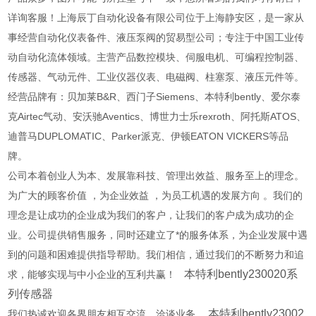
详询客服！上海辰丁自动化设备有限公司位于上海静安区，是一家从
事经营自动化仪表备件、液压泵阀的贸易型公司；专注于中国工业传
动自动化流体领域。主营产品数控模块、伺服电机、可编程控制器、
传感器、气动元件、工业仪器仪表、电磁阀、柱塞泵、液压元件等。
经营品牌有：贝加莱B&R、西门子Siemens、本特利bently、爱尔泰
克Airtec气动、安沃驰Aventics、博世力士乐rexroth、阿托斯ATOS、
迪普马DUPLOMATIC、Parker派克、伊顿EATON VICKERS等品
牌。
公司本着创业人为本、发展靠科技、管理出效益、服务至上的理念。
为广大的顾客价值 ，为企业效益 ，为员工机遇的发展方向 。我们的
理念是让成功的企业成为我们的客户，让我们的客户成为成功的企
业。公司提供销售服务，同时还建立了*的服务体系，为企业发展中遇
到的问题和困难提供指导帮助。我们相信，通过我们的不断努力和追
本特利bently230020系
求，能够实现与中小企业的互利共赢！
列传感器
本特利bently23002
我们热诚欢迎各界朋友相互交流、洽谈业务。