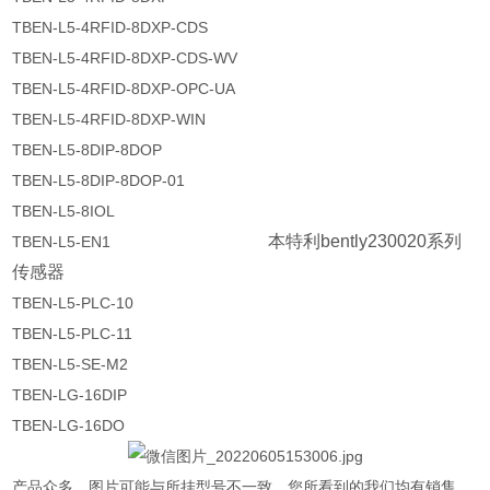
TBEN-L5-4RFID-8DXP-CDS
TBEN-L5-4RFID-8DXP-CDS-WV
TBEN-L5-4RFID-8DXP-OPC-UA
TBEN-L5-4RFID-8DXP-WIN
TBEN-L5-8DIP-8DOP
TBEN-L5-8DIP-8DOP-01
TBEN-L5-8IOL
本特利bently230020系列
TBEN-L5-EN1
传感器
TBEN-L5-PLC-10
TBEN-L5-PLC-11
TBEN-L5-SE-M2
TBEN-LG-16DIP
TBEN-LG-16DO
产品众多，图片可能与所挂型号不一致，您所看到的我们均有销售，