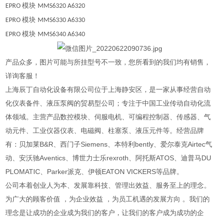
模块
EPRO
MMS6320 A6320
模块
EPRO
MMS6330 A6330
模块
EPRO
MMS6340 A6340
产品众多，图片可能与所挂型号不一致，您所看到的我们均有销售，
详询客服！
上海辰丁自动化设备有限公司位于上海静安区，是一家从事经营自动
化仪表备件、液压泵阀的贸易型公司；专注于中国工业传动自动化流
体领域。主营产品数控模块、伺服电机、可编程控制器、传感器、气
动元件、工业仪器仪表、电磁阀、柱塞泵、液压元件等。经营品牌
有：贝加莱B&R、西门子Siemens、本特利bently、爱尔泰克Airtec气
动、安沃驰Aventics、博世力士乐rexroth、阿托斯ATOS、迪普马DU
PLOMATIC、Parker派克、伊顿EATON VICKERS等品牌。
公司本着创业人为本、发展靠科技、管理出效益、服务至上的理念。
为广大的顾客价值 ，为企业效益 ，为员工机遇的发展方向 。我们的
理念是让成功的企业成为我们的客户，让我们的客户成为成功的企