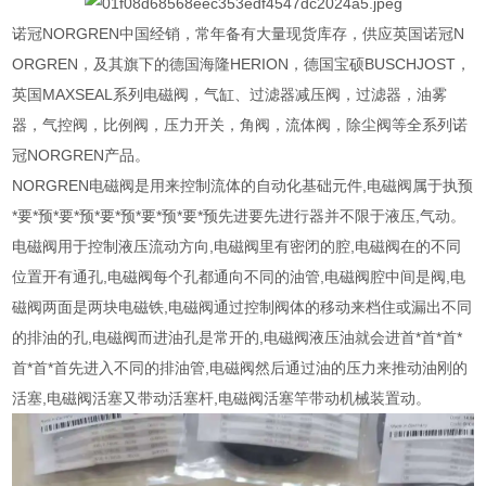
诺冠NORGREN中国经销，常年备有大量现货库存，供应英国诺冠N
ORGREN，及其旗下的德国海隆HERION，德国宝硕BUSCHJOST，
英国MAXSEAL系列电磁阀，气缸、过滤器减压阀，过滤器，油雾
器，气控阀，比例阀，压力开关，角阀，流体阀，除尘阀等全系列诺
冠NORGREN产品。
NORGREN电磁阀是用来控制流体的自动化基础元件,电磁阀属于执预
*要*预*要*预*要*预*要*预*要*预先进要先进行器并不限于液压,气动。
电磁阀用于控制液压流动方向,电磁阀里有密闭的腔,电磁阀在的不同
位置开有通孔,电磁阀每个孔都通向不同的油管,电磁阀腔中间是阀,电
磁阀两面是两块电磁铁,电磁阀通过控制阀体的移动来档住或漏出不同
的排油的孔,电磁阀而进油孔是常开的,电磁阀液压油就会进首*首*首*
首*首*首先进入不同的排油管,电磁阀然后通过油的压力来推动油刚的
活塞,电磁阀活塞又带动活塞杆,电磁阀活塞竿带动机械装置动。