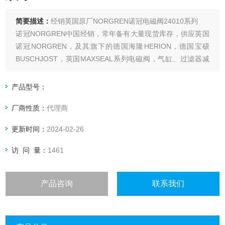
简要描述：
经销英国原厂NORGREN诺冠电磁阀24010系列
诺冠NORGREN中国经销，常年备有大量现货库存，供应英国
诺冠NORGREN，及其旗下的德国海隆HERION，德国宝硕
BUSCHJOST，英国MAXSEAL系列电磁阀，气缸、过滤器减
压阀，过滤器，油雾器，气控阀，比例阀，压力开关，角阀，
流体阀，除尘阀等全系列诺冠NORGREN产品。
产品型号：
厂商性质：
代理商
更新时间：
2024-02-26
访 问 量：
1461
产品咨询
联系我们