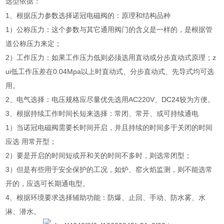
选型依据：
1、根据压力参数选择诺冠电磁阀的：原理和结构品种
1）公称压力：这个参数与其它通用阀门的含义是一样的，是根据管
道公称压力来定；
2）工作压力：如果工作压力低则必须选用直动或分步直动式原理；z
ui低工作压差在0.04Mpa以上时直动式、分步直动式、先导式均可选
用。
2、电气选择：电压规格应尽量优先选用AC220V、DC24较为方便。
3、根据持续工作时间长短来选择：常闭、常开、或可持续通电
1）当诺冠电磁阀需要长时间开启，并且持续的时间多于关闭的时间
应选 用常开型；
2）要是开启的时间短或开和关的时间不多时，则选常闭型；
3）但是有些用于安全保护的工况，如炉、窑火焰监测，则不能选常
开的，应选可长期通电型。
4、根据环境要求选择辅助功能：防爆、止回、手动、防水雾、水
淋、潜水。