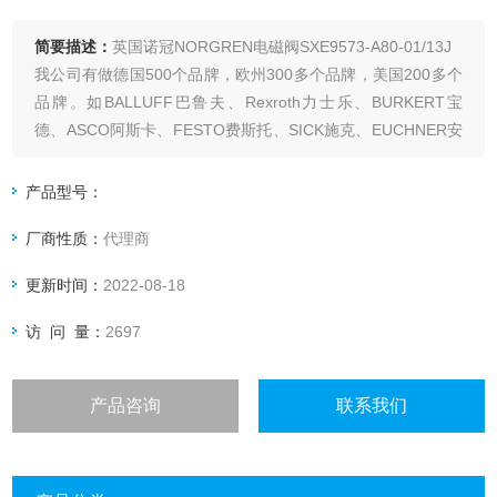
简要描述：
英国诺冠NORGREN电磁阀SXE9573-A80-01/13J
我公司有做德国500个品牌，欧州300多个品牌，美国200多个
品牌。如BALLUFF巴鲁夫、Rexroth力士乐、BURKERT宝
德、ASCO阿斯卡、FESTO费斯托、SICK施克、EUCHNER安
士能、MURR穆尔、GSR、HAWE哈威、HEIDENHAIN海德
汉、Hengstler亨士乐、HYDAC贺德克、IFM易福门等
产品型号：
厂商性质：
代理商
更新时间：
2022-08-18
访 问 量：
2697
产品咨询
联系我们