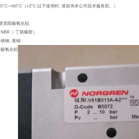
25˚C~+60˚C（+2˚C 以下使用时, 请咨询本公司技术服务部。）
, 硬质阳极氧化铝
 NBR（ 丁腈橡胶）
不锈钢, 黄铜
阳极氧化铝