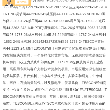
减压阀54-2062D24调节阀TYPE26-1065-24S/N.890551减压阀54-2
063D24调节阀TVPE26-1067-24SN877251减压阀44-1126-24SST V
ENTING调节阀44-2263-241减压阀44-1116-24BRASS VENTING调
节阀26-1061-24减压阀44-1316-2081-0O05调节阀26-1765-26减压
阀44-2262-242 1/4NPTIF)调节阀26-1764-26减压阀54-2062-724调
节阀26-1766-26减压阀44-1165-24-244调节阀44-1767-24减压阀44
-1862-24减压阀26-2091424S272减压阀26-1763-24TESCOM背压
阀44-1123-24现货TESCOM?设计和制造广泛的标准和定制设计的压
力控制解决方案对于一个多样化的世界市场。无论您的需求是像监管
机构和阀门或压力系统和部件组件，TESCOM提供从简单的工业应
用，高应用专家与客户支持技术复杂的项目。市场应用知识包括航空
航天与国防，替代燃料，潜水与生活支持，实验室和研究，生命科
学，医疗，石油与天然气，以及微电子，仅举几例。TESCON经销商
支持中心设在多数大城市*的用户提供应用服务和的产品TESCOM。T
ESCOM销售办事处设在美国，英国，德国，新加坡，韩国和美国阿
联酋。TESCOM减压阀优势TSCOM减阀极其可靠和超长使用寿命的