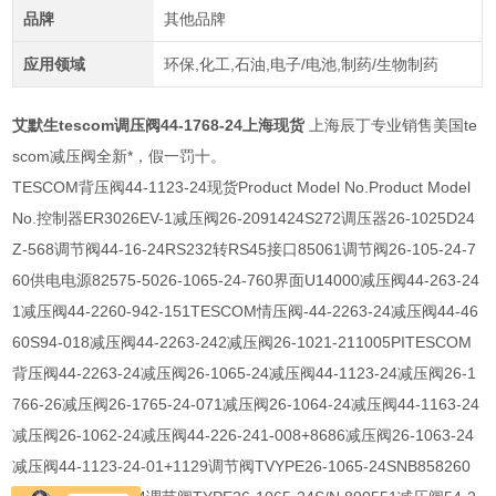
品牌
其他品牌
应用领域
环保,化工,石油,电子/电池,制药/生物制药
艾默生tescom调压阀44-1768-24上海现货
上海辰丁专业销售美国te
scom减压阀全新*，假一罚十。
TESCOM背压阀44-1123-24现货Product Model No.Product Model
No.控制器ER3026EV-1减压阀26-2091424S272调压器26-1025D24
Z-568调节阀44-16-24RS232转RS45接口85061调节阀26-105-24-7
60供电电源82575-5026-1065-24-760界面U14000减压阀44-263-24
1减压阀44-2260-942-151TESCOM情压阀-44-2263-24减压阀44-46
60S94-018减压阀44-2263-242减压阀26-1021-211005PITESCOM
背压阀44-2263-24减压阀26-1065-24减压阀44-1123-24减压阀26-1
766-26减压阀26-1765-24-071减压阀26-1064-24减压阀44-1163-24
减压阀26-1062-24减压阀44-226-241-008+8686减压阀26-1063-24
减压阀44-1123-24-01+1129调节阀TVYPE26-1065-24SNB858260