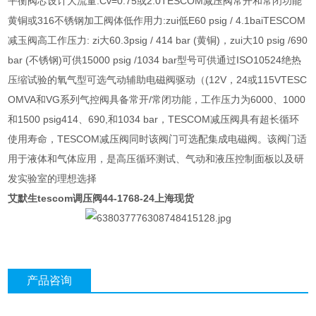
平衡阀芯设计大流量:Cv=0.75或2.0TESCOM减压阀常开和常闭功能
黄铜或316不锈钢加工阀体低作用力:zui低E60 psig / 4.1baiTESCOM
减玉阀高工作压力: zi大60.3psig / 414 bar (黄铜)，zui大10 psig /690
bar (不锈钢)可供15000 psig /1034 bar型号可供通过ISO10524绝热
压缩试验的氧气型可选气动辅助电磁阀驱动（(12V，24或115VTESC
OMVA和VG系列气控阀具备常开/常闭功能，工作压力为6000、1000
和1500 psig414、690,和1034 bar，TESCOM减压阀具有超长循环
使用寿命，TESCOM减压阀同时该阀门可选配集成电磁阀。该阀门适
用于液体和气体应用，是高压循环测试、气动和液压控制面板以及研
发实验室的理想选择
艾默生tescom调压阀44-1768-24上海现货
产品咨询