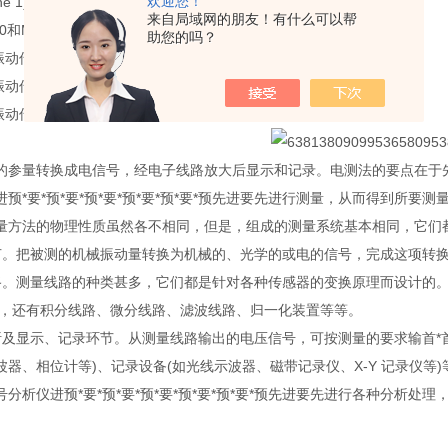
欢迎您！
 1)防爆等级 EEx ib II B / II C；
来自局域网的朋友！有什么可以帮
000和MMS 3000旋转机械监测保护系统的一部分
助您的吗？
动传感器PR6423/003-010
动传感器PR6423/003-010
动传感器PR6423/003-010
的参量转换成电信号，经电子线路放大后显示和记录。电测法的要点在于先
预*要*预*要*预*要*预*要*预*要*预先进要先进行测量，从而得到所
量方法的物理性质虽然各不相同，但是，组成的测量系统基本相同，它们
节。把被测的机械振动量转换为机械的、光学的或电的信号，完成这项转
路。测量线路的种类甚多，它们都是针对各种传感器的变换原理而设计的
外，还有积分线路、微分线路、滤波线路、归一化装置等等。
析及显示、记录环节。从测量线路输出的电压信号，可按测量的要求输首*首
器、相位计等)、记录设备(如光线示波器、磁带记录仪、X-Y 记录仪等)
分析仪进预*要*预*要*预*要*预*要*预*要*预先进要先进行各种分析处