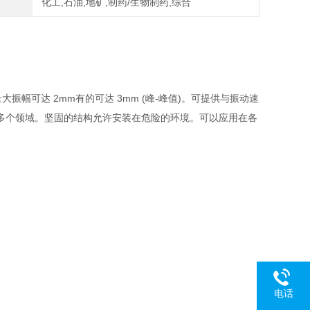
化工,石油,地矿,制药/生物制药,综合
动。测量大振幅可达 2mm有的可达 3mm (峰-峰值)。可提供与振动速
多个领域。坚固的结构允许安装在危险的环境。可以应用在各
电话