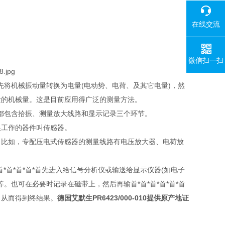
在线交流
微信扫一扫
将机械振动量转换为电量(电动势、电荷、及其它电量)，然
要测量的机械量。这是目前应用得广泛的测量方法。
都包含拾振、测量放大线路和显示记录三个环节。
换工作的器件叫传感器。
。比如，专配压电式传感器的测量线路有电压放大器、电荷放
*首*首*首*首先进入给信号分析仪或输送给显示仪器(如电子
等。也可在必要时记录在磁带上，然后再输首*首*首*首*首*首
理，从而得到终结果。
德国艾默生PR6423/000-010提供原产地证