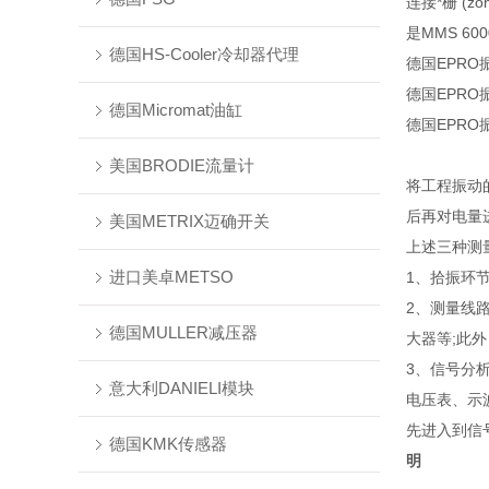
连接*栅 (zone
是MMS 6
德国HS-Cooler冷却器代理
德国EPRO振
德国EPRO振
德国Micromat油缸
德国EPRO振
美国BRODIE流量计
将工程振动
后再对电量进
美国METRIX迈确开关
上述三种测
进口美卓METSO
1、拾振环
2、测量线
德国MULLER减压器
大器等;此
3、信号分
意大利DANIELI模块
电压表、示波
先进入到信号
德国KMK传感器
明