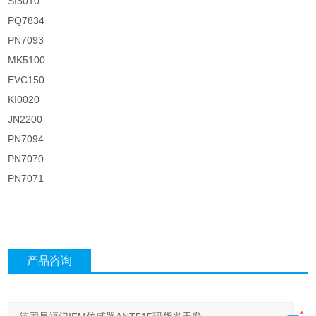
SI5010
PQ7834
PN7093
MK5100
EVC150
KI0020
JN2200
PN7094
PN7070
PN7071
产品咨询