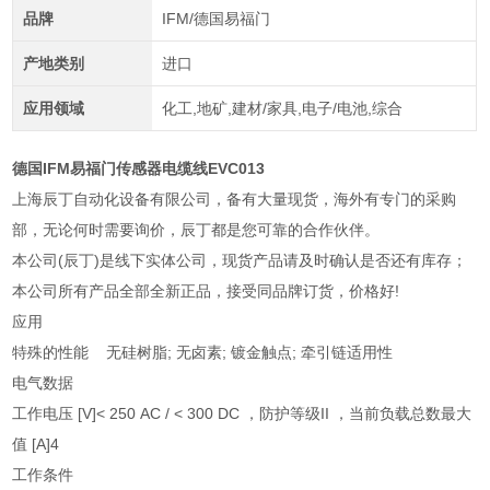
品牌
IFM/德国易福门
产地类别
进口
应用领域
化工,地矿,建材/家具,电子/电池,综合
德国IFM易福门传感器电缆线EVC013
上海辰丁自动化设备有限公司，备有大量现货，海外有专门的采购
部，无论何时需要询价，辰丁都是您可靠的合作伙伴。
本公司(辰丁)是线下实体公司，现货产品请及时确认是否还有库存；
本公司所有产品全部全新正品，接受同品牌订货，价格好!
应用
特殊的性能 无硅树脂; 无卤素; 镀金触点; 牵引链适用性
电气数据
工作电压 [V]< 250 AC / < 300 DC ，防护等级II ，当前负载总数最大
值 [A]4
工作条件