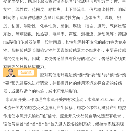
变化而变化，感热传感器将这温差信号转化成电信号能方面：度、重
复性、线性度、范围度、励损失、上下限流量、信号输出特性、响应
时间等；流量传感器2.流量计流体特性方面：流体压力、温度、密
度、粘度、润滑性、化学性质、磨损、腐蚀、结垢、脏污、气体压缩
系数、等熵指数、比热容、电导率、声速、混相流、脉动流等；德国i
fm易福门传感器使用一段时间后，其性能保持不变化的能力称为稳定
性。影响传感器长期稳定性的因素除传感器本身结构外，主要是传感
器的使用环境。因此，要使传感器具有良好的稳定性，传感器必须要
有较强的环境适应能力。
在选择传感器之前，应对其使用环境进预*要*预*要*预*要*预*要*预
*要*预先进要先进行调查，并根据具体的使用环境选择合适的传感
器，或采取适当的措施，减小环境的影响。
水流量开关工作原理当水流开关内有水流动，水流量≥1.0L/min时，
水流开关内的磁芯受水流推动产生位移，磁芯位移带动磁源产生磁控
作用使水流开关输出"通“信号。流量开关快易优自动化选型有收录，
该信号输首*首*首*首*首*首先进入设备控制系统，经控制系统实现