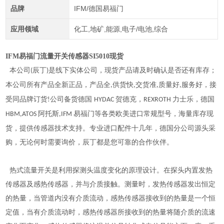
品牌
IFM/德国易福门
应用领域
化工,地矿,能源,电子/电池,综合
IFM易福门流量开关传感器SI5010现货
本公司
辰丁
是线下实体公司，现货产品请及时确认是否还有库存；
(
)
本公司所有产品全新正品
，产品全
供货快
交货准
质量好
服务好，接
,
,
,
,
受同品牌订货
公司备货德国
贺德克，
力士乐，德国
!
HYDAC
REXROTH
阿托斯
易福门
等各类欧美进口常规型号，海量库存现
HBM,ATOS
,IFM
货，提供传感器技术支持。专业进口配件十几年，德国分公司源头采
购，无论何时需要询价，辰丁都是您可靠的合作伙伴。
热式流量开关是利用探测头温度变化的原理设计。在探头内置发热
传感器及感热传感器，并与介质接触。测量时，发热传感器发出恒定
的热量，当管道内没有介质流动，感热传感器接收到的热量是一个恒
定值，当有介质流动时，感热传感器所接收到的热量将随介质的流速