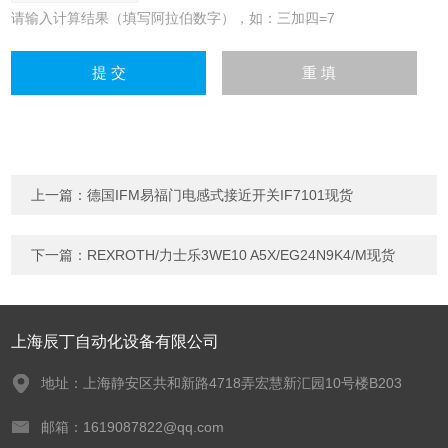
请输入计算结果（填写阿拉伯数字），如：三加四=7
上一篇：
德国IFM易福门电感式接近开关IF7101现货
下一篇：
REXROTH/力士乐3WE10 A5X/EG24N9K4/M现货
上海辰丁自动化设备有限公司
地址：上海静安区共和新路4718弄宏慧新汇园10号楼B203
邮箱：1619087822@qq.com