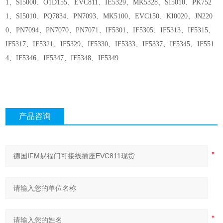
1、SI5000、O1D155、EVC811、IE5329、MK5328、SI5010、PK752
1、SI5010、PQ7834、PN7093、MK5100、EVC150、KI0020、JN220
0、PN7094、PN7070、PN7071、IF5301、IF5305、IF5313、IF5315、
IF5317、IF5321、IF5329、IF5330、IF5333、IF5337、IF5345、IF551
4、IF5346、IF5347、IF5348、IF5349
产品咨询