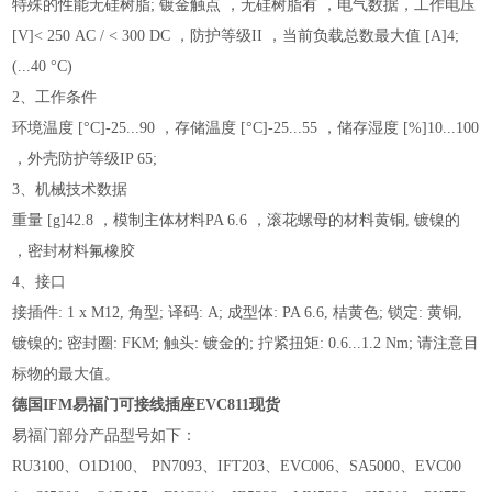
特殊的性能无硅树脂; 镀金触点 ，无硅树脂有 ，电气数据，工作电压
[V]< 250 AC / < 300 DC ，防护等级II ，当前负载总数最大值 [A]4;
(...40 °C)
2、工作条件
环境温度 [°C]-25...90 ，存储温度 [°C]-25...55 ，储存湿度 [%]10...100
，外壳防护等级IP 65;
3、机械技术数据
重量 [g]42.8 ，模制主体材料PA 6.6 ，滚花螺母的材料黄铜, 镀镍的
，密封材料氟橡胶
4、接口
接插件: 1 x M12, 角型; 译码: A; 成型体: PA 6.6, 桔黄色; 锁定: 黄铜,
镀镍的; 密封圈: FKM; 触头: 镀金的; 拧紧扭矩: 0.6...1.2 Nm; 请注意目
标物的最大值。
德国IFM易福门可接线插座EVC811现货
易福门部分产品型号如下：
RU3100、O1D100、 PN7093、IFT203、EVC006、SA5000、EVC00