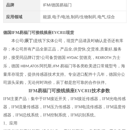
品牌
IFM/德国易福门
应用领域
能源,电子/电池,制药/生物制药,电气,综合
德国IFM易福门可接线插座EVC811现货
本公司
辰丁
是线下实体公司，现货产品请及时确认是否还有库
(
)
存；本公司所有产品全新正品
，产品全
供货快
交货准
质量好
服务
,
,
,
,
好，接受同品牌订货
公司备货德国
贺德克，
力士
!
HYDAC
REXROTH
乐，德国
阿托斯
易福门
等各类欧美进口常规型号，海
HBM,ATOS
,IFM
量库存现货，提供传感器技术支持。专业进口配件十几年，德国分公
司源头采购，无论何时询价，辰丁都是您可靠的合作伙伴。
IFM易福门可接线插座EVC811技术参数
IFM主要产品：集中于IFM接近开关，IFM接近传感器，IFM光电传感
器，IFM流量传感器，IFM压力传感器，IFM电流传感器，IFM温度传
感器，IFM总线系统，IFM控制系统，IFM识别系统。
1、应用