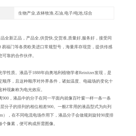
生物产业,农林牧渔,石油,电子/电池,综合
产品全新正品，产品全
供货快
交货准
质量好
服务好，接受同
,
,
,
,
易福门
等各类欧美进口常规型号，海量库存现货，提供传感
M
您可靠的合作伙伴。
。液晶于1888年由奥地利植物学者Reinitzer发现，是
定顺序，且这种顺序对外界条件，诸如温度、电磁场的变化十
这种现象称为电光效应。
900，液晶中的分子在同一平面内就像百叶窗一样一条一条
层分子的排列的相位相差900。一般Z常用的液晶型式为向列
=10Am），在不同电流电场作用下，液晶分子会做规则旋转90度排
每个像素，便可构成所需图像。