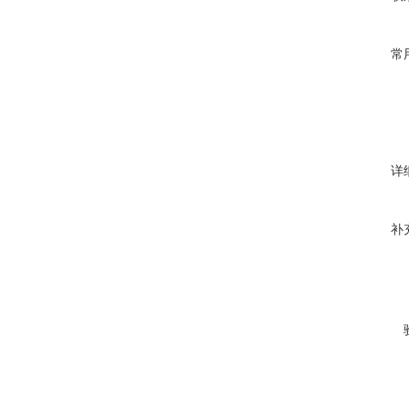
常
详
补