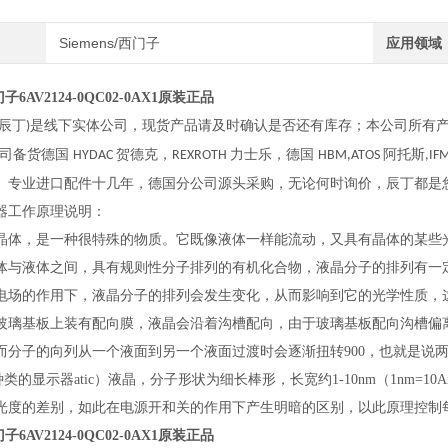
Siemens/西门子
应用领域
西门子6AV2124-0QC02-0AX1原装正品
辰丁
是线下实体公司，现货产品请及时确认是否还有库存；本公司所有
)
司备货德国
贺德克，
力士乐，德国
阿托斯
HYDAC
REXROTH
HBM,ATOS
,IF
。专业进口配件十几年，德国分公司源头采购，无论何时询价，辰丁都是
器工作原理说明：
体，是一种很特殊的物质。它既像液体一样能流动，又具有晶体的某些光学性质
体与液体之间，具有规则性分子排列的有机化合物，液晶分子的排列有一
电场的作用下，液晶分子的排列会发生变化，从而影响到它的光学性质，
玻璃基板上装有配向膜，液晶会沿着沟槽配向，由于玻璃基板配向沟槽偏离
而分子的向列从一个液面到另一个液面过渡时会逐渐扭转900，也就是说两
种类的显示器atic）液晶，分子形状为细长棒形，长宽约1-10nm（1nm
光度的差别，如此在电源开和关的作用下产生明暗的区别，以此原理控制
西门子6AV2124-0QC02-0AX1原装正品