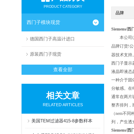
PRODUCT CATEGORY
品牌
西门子模块现货
Siemens/
本公司
(
德国西门子高温计进口
品牌订货
公
!
原装西门子现货
器技术支持
西门子显示
查看全部
液晶即液态晶
一种介于固
分敏感。在
相关文章
通常在两片
RELATED ARTICLES
整齐排列，
（nem不同
美国TEM过滤器415-8参数样本
列，产生透
Siemens/