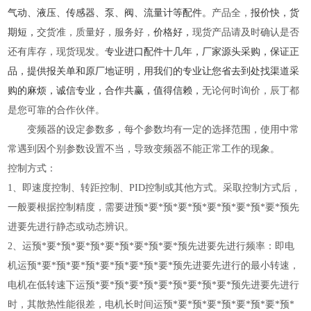
气动、液压、传感器、泵、阀、流量计等配件。
产品全，
报价快，货
期短，
交货准，质量好，服务好，
价格好，
现货产品请及时确认是否
还有库存，现货现发。
专业进口配件十几年，厂家源头采购，保证正
品，提供报关单和原厂地证明，用我们的专业让您省去到处找渠道采
购的麻烦，诚信专业，合作共赢，值得信赖，
无论何时询价，辰丁都
是您可靠的合作伙伴。
变频器的设定参数多，每个参数均有一定的选择范围，使用中常
常遇到因个别参数设置不当，导致变频器不能正常工作的现象。
控制方式：
1、即速度控制、转距控制、PID控制或其他方式。采取控制方式后，
一般要根据控制精度，需要进预*要*预*要*预*要*预*要*预*要*预先
进要先进行静态或动态辨识。
2、运预*要*预*要*预*要*预*要*预*要*预先进要先进行频率：即电
机运预*要*预*要*预*要*预*要*预*要*预先进要先进行的最小转速，
电机在低转速下运预*要*预*要*预*要*预*要*预*要*预先进要先进行
时，其散热性能很差，电机长时间运预*要*预*要*预*要*预*要*预*