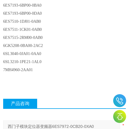
6ES7193-6BP00-0BA0
6ES7193-6BP00-0DA0
6ES7510-1DJ01-0AB0
6ES7511-1CK01-0AB0
6ES7515-2RM00-0AB0
6GK5208-0BA00-2AC2
6SL3040-0JA01-0AA0
6SL3210-1PE21-1AL0
7MH4960-2AA01
产品咨询