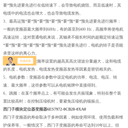
要*预先进要先进行在低转速下，会导致电机烧毁。而且低速时，其
电缆中的电流也会增大，也会导致电缆发热。
3、最高运预*要*预*要*预*要*预*要*预*要*预先进要先进行频率：
一般的变频器最大频率到60Hz，有的甚至到400 Hz，高频率将使电机
高速运转，这对普通电机来说，其轴承不能长时间的超额定转速运预
*要*预*要*预*要*预*要*预*要*预先进要先进行，电机的转子是否能
承受这样的离心力。
4、载波频率：载波频率设置的越高其高次谐波分量越大，这和电缆
的长度，电机发热，电缆发热变频器发热等因素是密切相关的。
5、电机参数：变频器在参数中设定电机的功率、电流、电压、转
速、最大频率，这些参数可以从电机铭牌中直接得到。
6、跳频：在某个频率点上，有可能会发生共振现象，特别在整个装
置比较高时；在控制压缩机时，要避免压缩机的喘振点。
西门子模块定位器变频器6ES7972-0CB20-0XA0
西门子变频器的寿命取决于多种因素，例如使用环境、使用负载和维
护保养等。一般情况下，西门子变频器的寿命可达到10年以上。但