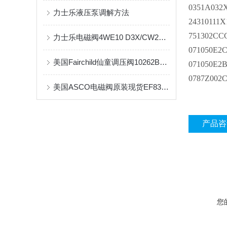
0351A032
力士乐液压泵调解方法
2431011
751302CC
力士乐电磁阀4WE10 D3X/CW230N9K4工作原理
071050E2
美国Fairchild仙童调压阀10262BPJ的安装及特点介绍
071050E2
0787Z002
美国ASCO电磁阀原装现货EF8320G176 220VAC
产品咨
您