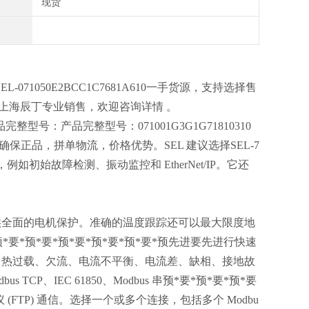
现货
L-071050E2BCC1C7681A610一手货源，支持选择售
A610上海辰丁专业销售，欢迎咨询详情 。
y，产品完整型号：产品完整型号：071001G3G1G71810310
保正品，拼单物流，价格优势。SEL 建议选择SEL-7
项，例如初始故障检测、振动监控和 EtherNet/IP。它还
提供全面的电机保护。准确的温度跟踪还可以最大限度地
*预*要*预*要*预*要*预*要*预先进要先进行快速
流、热过载、欠流、电流不平衡、电流差、缺相、接地故
、IEC 61850、Modbus 串预*要*预*要*预*要
输协议 (FTP) 通信。选择一个或多个连接，包括多个 Modbu