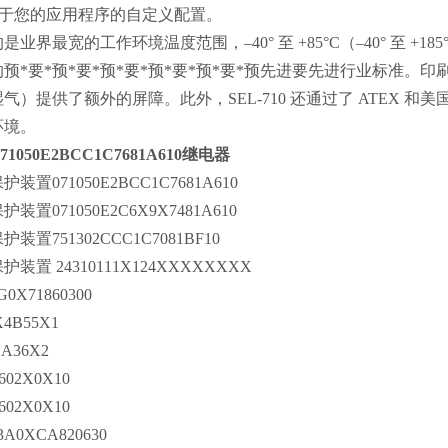
用于您的应用程序的自定义配置。
业界最宽的工作环境温度范围，–40° 至 +85°C（–40° 至 +1
预*要*预*要*预*要*预*要*预*要*预先进要先进行业标准
气）提供了额外的屏障。此外，SEL-710 还通过了 ATEX 和美国
环境。
71050E2BCC1C7681A610继电器
护装置071050E2BCC1C7681A610
护装置071050E2C6X9X7481A610
护装置751302CCC1C7081BF10
护装置 24310111X124XXXXXXXX
G0X71860300
X4B55X1
EA36X2
602X0X10
602X0X10
3A0XCA820630