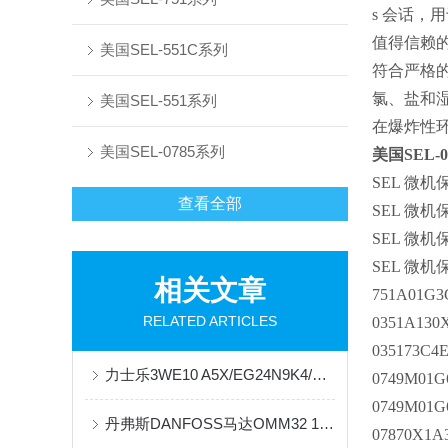
s 会话，
值得信赖的是
美国SEL-551C系列
符合严格的
氯、盐和湿
美国SEL-551系列
在爆炸性
美国SEL-0785系列
美国SEL-0
SEL 微机保
查看全部
SEL 微机保
SEL 微机保
SEL 微机保
相关文章
751A01G3
RELATED ARTICLES
0351A130
035173C4
力士乐3WE10 A5X/EG24N9K4/M电磁阀的技术参数
0749M01G
0749M01G
丹弗斯DANFOSS马达OMM32 151G0029现货原装供应
07870X1A