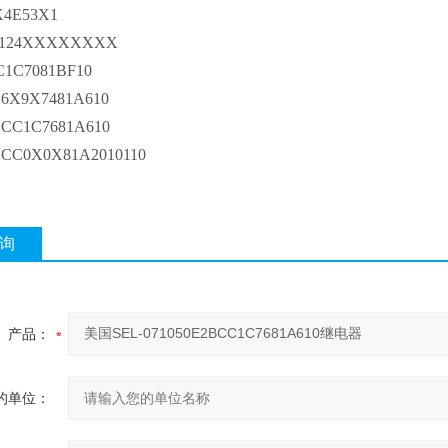
X4E53X1
1X124XXXXXXXX
C1C7081BF10
C6X9X7481A610
BCC1C7681A610
CCC0X0X81A2010110
询
产品：
的单位：