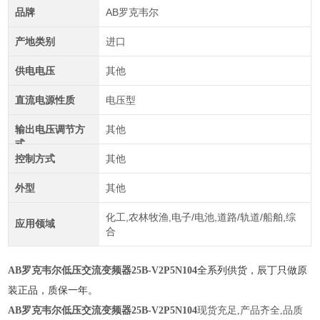
品牌
AB罗克韦尔
产地类别
进口
供电电压
其他
直流电源性质
电压型
输出电压调节方
其他
式
控制方式
其他
外型
其他
化工,农林牧渔,电子/电池,道路/轨道/船舶,综
应用领域
合
AB罗克韦尔低压交流变频器25B-V2
P5N104
全系列供货，辰丁只做原
装正品，质保一年。
AB罗克韦尔低压交流变频器25B-V2P5N104
现货充足,产品齐全,品质