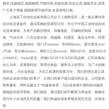
精良,性能稳定,稳固耐用,节能环保,价格实惠,性价比高,规格齐全,深受
广大客户青睐,稳固耐用节能环保,欢迎来电订购。
上海辰丁自动化设备有限公司位于上海静安区，是一家从事经营
自动化仪表备件、液压泵阀的贸易型公司；专注于中国工业传动自动
化流体领域。主营产品数控模块、伺服电机、可编程控制器、传感
器、气动元件、工业仪器仪表、电磁阀、柱塞泵、液压元件等。经营
品牌有：贝加莱B&R、西门子Siemens、本特利bently、爱尔泰克Airte
c气动、安沃驰Aventics、博世力士乐rexroth、阿托ATOS、迪普马DUP
LOMATIC、Parker派克、伊顿EATON VICKERS等品牌。公司本着创
业人为本、发展靠科技、管理出效益、服务至上的理念。为广大的顾
客价值 ，为企业效益 ，为员工机遇的发展方向 。我们的理念是让成
功的企业成为我们的客户，让我们的客户成为成功的企业。公司提供
销售服务，同时还建立了*的服务体系，为企业发展中遇到的问题和
困难提供指导帮助。我们相信，通过我们的不断努力和追求，能够实
现与中小企业的互利共赢！我们热诚欢迎各界朋友相互交流、洽谈业
务。