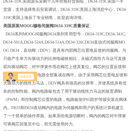
D634-319C美国源头采购十几年价格好货期短，
D634-319C美国
一手
货源，支持选择售后安装调试，
D634-319C美国
上海消息中心，
D634-
319C美国
上海辰丁专业销售，欢迎咨询详情。
美国原装MOOG穆格伺服阀D634-319C质量保证
D634系列MOOG伺服阀D634系列常用型号：D634-319C;D634-341C;
D634-501A;D634-524A;D634-514A;D634-326CD634直动式伺服阀MO
OG D634，直动阀（DDV）是具有内部阀芯位置电反馈的伺服阀。与
只能产生单方向驱动力的比例电磁铁相比，永磁式线性力马达可直接
双向驱动阀芯，对中弹簧作用在阀芯上使其复位。阀芯的位置反馈和
脉宽调制（PWM）电路全部集成在阀中。由于采用阀芯位置电反馈和
大驱动力的线性力马达，DDV阀具有很高的分辨率，并使系统具有优
良的控制性能。阀内电路板包含了用于驱动线性力马达的脉宽调制
（PWM）和控制阀芯位置的电路，电路板按IP65防护等级安装在阀体
内。D633和D634直动阀内的电路为伺服阀和用户的系统计算机建立
了一个简单的操作界面。如果系统电源切断时，阀内的阀芯对中弹簧
可将阀芯回复至中位，而无需使用外力。