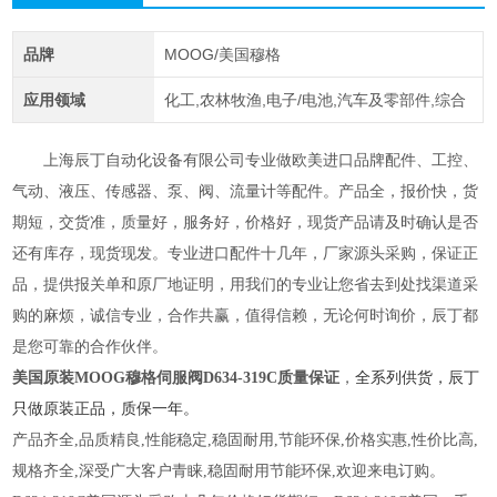
品牌
MOOG/美国穆格
应用领域
化工,农林牧渔,电子/电池,汽车及零部件,综合
上海辰丁自动化设备有限公司专业做欧美进口品牌配件
、
工控
、
气动
、
液压
、
传感器
、
泵
、
阀
、
流量计等配件
。
产品全
，
报价快，货
期短
，
交货准
，
质量好
，
服务好
，
价格好，
现货产品请及时确认是否
还有库存
，
现货现发
。
专业进口配件十几年，厂家源头采购，保证正
品，提供报关单和原厂地证明，用我们的专业让您省去到处找渠道采
购的麻烦，诚信专业，合作共赢，值得信赖
，
无论何时询价，辰丁都
是您可靠的合作伙伴。
美国原装MOOG穆格伺服阀
D634-319C质量保证
，
全系列供货，辰丁
只做原装正品，质保一年。
产品齐全,品质精良,性能稳定,稳固耐用,节能环保,价格实惠,性价比高,
规格齐全,深受广大客户青睐,稳固耐用节能环保,欢迎来电
订购。