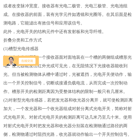
或者改变脉冲宽度。接收器有光电二极管、光电三极管、光电池组
成。在接收器的前面，装有光学元件如透镜和光圈等。在其后面是检
测电路，它能滤出有效信号和应用该信号。
此外，光电开关的结构元件中还有发射板和光导纤维。
折叠分类和工作方式
(1)槽型光电传感器
把一个光发射器和一个接收器面对面地装在一个槽的两侧组成槽形光
电。发光器能发出红外光或可见光，在无阻情况下光接收器能收到
光。但当被检测物体从槽中通过时，光被遮挡，光电开关便动作，输
出一个开关控制信号，切断或接通负载电流，从而完成一次控制动
作。槽形开关的检测距离因为受整体结构的限制一般只有几厘米。
(2)对射型光电传感器，若把发光器和收光器分离开，就可使检测距离
加大，一个发光器和一个收光器组成对射分离式光电开关，简称对射
式光电开关。对射式光电开关的检测距离可达几米乃至几十米。使用
对射式光电开关时把发光器和收光器分别装在检测物通过路径的两
侧，检测物通过时阻挡光路，收光器就动作输出一个开关控制信号。