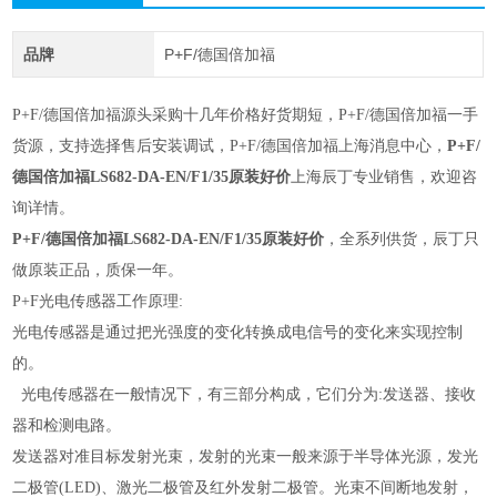
品牌
P+F/德国倍加福
P+F/德国倍加福
源头采购十几年价格好货期短，
P+F/德国倍加福
一手
货源，支持选择售后安装调试，
P+F/德国倍加福
上海消息中心，
P+F/
德国倍加福LS682-DA-EN/F1/35原装好价
上海辰丁专业销售，欢迎咨
询详情。
P+F/德国倍加福LS682-DA-EN/F1/35原装好价
，
全系列供货，辰丁只
做原装正品，质保一年。
P+F光电传感器工作原理:
光电传感器是通过把光强度的变化转换成电信号的变化来实现控制
的。
光电传感器在一般情况下，有三部分构成，它们分为:发送器、接收
器和检测电路。
发送器对准目标发射光束，发射的光束一般来源于半导体光源，发光
二极管(LED)、激光二极管及红外发射二极管。光束不间断地发射，