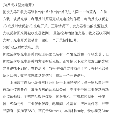
(3)反光板型光电开关
把发光器和收光器装首*首*首*首*首*首先进入同一个装置内，在前
方装一块反光板，利用反射原理完成光电控制作用，称为反光板反射
式(或反射镜反射式)光电开关。正常情况下，发光器发出的光源被反
光板反射回来再被收光器收到;一旦被检测物挡住光路，收光器收不到
光时，光电开关就动作，输出一个开关控制信号。
(4)扩散反射型光电开关
扩散反射型光电开关的检测头里也装有一个发光器和一个收光器，但
扩散反射型光电开关前方没有反光板。正常情况下发光器发出的光收
光器是找不到的。在检测时，当检测物通过时挡住了光，并把光部分
反射回来，收光器就收到光信号，输出一个开关信号。
上海辰丁自动化设备有限公司位于上海静安区，是一家从事经营
自动化仪表备件、液压泵阀的贸易型公司；专注于中国工业传动自动
化流体领域。主营产品数控模块、伺服电机、可编程控制器、传感
器、气动元件、工业仪器仪表、电磁阀、柱塞泵、液压元件等。经营
品牌有：贝加莱
B&R、西门子Siemens、本特利bently、爱尔泰克Airte