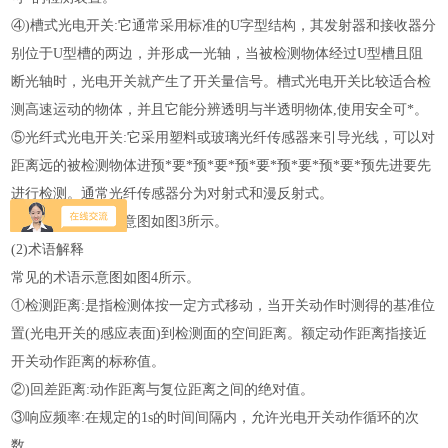
④)槽式光电开关:它通常采用标准的U字型结构，其发射器和接收器分
别位于U型槽的两边，并形成一光轴，当被检测物体经过U型槽且阻
断光轴时，光电开关就产生了开关量信号。槽式光电开关比较适合检
测高速运动的物体，并且它能分辨透明与半透明物体,使用安全可*。
⑤光纤式光电开关:它采用塑料或玻璃光纤传感器来引导光线，可以对
距离远的被检测物体进预*要*预*要*预*要*预*要*预*要*预先进要先
进行检测。通常光纤传感器分为对射式和漫反射式。
它们的工作光线示意图如图3所示。
(2)术语解释
常见的术语示意图如图4所示。
①检测距离:是指检测体按一定方式移动，当开关动作时测得的基准位
置(光电开关的感应表面)到检测面的空间距离。额定动作距离指接近
开关动作距离的标称值。
②)回差距离:动作距离与复位距离之间的绝对值。
③响应频率:在规定的1s的时间间隔内，允许光电开关动作循环的次
数。