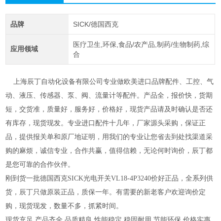
品牌
SICK/德国西克
医疗卫生,环保,食品/农产品,制药/生物制药,综
应用领域
合
上海辰丁自动化设备有限公司专业做欧美进口品牌配件、工控、气
动、液压、传感器、泵、阀、流量计等配件。产品全，报价快，货期
短，交货准，质量好，服务好，价格好，现货产品请及时确认是否还
有库存，现货现发。专业进口配件十几年，厂家源头采购，保证正
品，提供报关单和原厂地证明，用我们的专业让您省去到处找渠道采
购的麻烦，诚信专业，合作共赢，值得信赖，无论何时询价，辰丁都
是您可靠的合作伙伴。
刚到货一批德国西克SICK光电开关VL18-4P3240价好正品，全系列供
货，辰丁只做原装正品，质保一年。有需要的新老客户欢迎询价定
购，现货现发，数量不多，抓紧时间。
现货充足,产品齐全,品质精良,性能稳定,稳固耐用,节能环保,价格实惠,