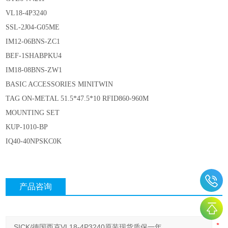
VL18-4P3240
SSL-2J04-G05ME
IM12-06BNS-ZC1
BEF-1SHABPKU4
IM18-08BNS-ZW1
BASIC ACCESSORIES MINITWIN
TAG ON-METAL 51.5*47.5*10 RFID860-960M
MOUNTING SET
KUP-1010-BP
IQ40-40NPSKC0K
产品咨询