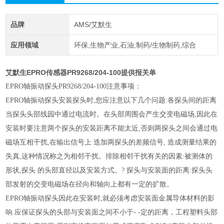
品牌
AMS/艾默生
应用领域
环保,生物产业,石油,制药/生物制药,综合
艾默生EPRO传感器PR9268/204-100提供报关单
EPRO轴振动探头PR9268/204-100注意事项：
EPRO轴振动探头安装探头时,您应注意以下几个问题:各探头间的距离
当探头头部线园中通过电流时。在头部周围会产生交变电磁场,因此在
安装时要注意两个探头的安装距离
不能太近,否则两探头之间会通过电
磁场互相干扰,在输出信号上 迭加两探头的差频信号, 造成测量结果的
失真,这种情况称之为相邻干扰。排除相邻干扰有关的因素:被测体的
形状
,探头 的头部直径以及安装方式。? 探头与安装面的距离:探头头
部发射的交变电磁场在径向和轴向上都有一定的扩散。
EPRO轴振动探头因此在安装时,就必须考虑安装面金属导体材料的影
响.应保证探头的头部与安装面之间不小于- -定的距离，工程塑料头部