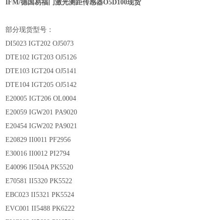
IFM/德国易福门激光测距传感器O5D100现货
部分现货型号：
DI5023 IGT202 OJ5073
DTE102 IGT203 OJ5126
DTE103 IGT204 OJ5141
DTE104 IGT205 OJ5142
E20005 IGT206 OL0004
E20059 IGW201 PA9020
E20454 IGW202 PA9021
E20829 II0011 PF2956
E30016 II0012 PI2794
E40096 II504A PK5520
E70581 II5320 PK5522
EBC023 II5321 PK5524
EVC001 II5488 PK6222