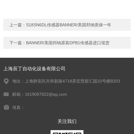
上一篇：
S18SN6DL传感器BANNER/美国邦纳质保一年
下一篇：
BANNER/美国邦纳原装DPB1传感器进口现货
上海辰丁自动化设备有限公司
地址：上海静安区共和新路4718弄宏慧新汇园10号楼B203
邮箱：1619087822@qq.com
传真：
关注我们