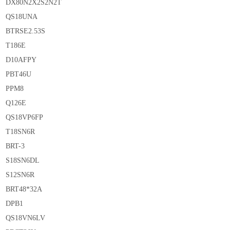
DX80N2X2S2N2T
QS18UNA
BTRSE2.53S
T186E
D10AFPY
PBT46U
PPM8
Q126E
QS18VP6FP
T18SN6R
BRT-3
S18SN6DL
S12SN6R
BRT48*32A
DPB1
QS18VN6LV