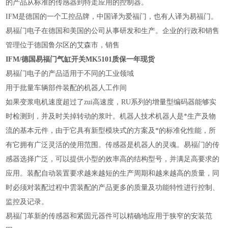
的产品从标准的传感器到特走应用的控制器。
IFM是德国的一个工控品牌，中国译为爱福门，也有人译为易福门。
易福门电子在德国和美国的公司从事研发和生产。企业的行政和销售
管理位于德国鲁尔区的艾森市，销售
IFM/德国易福门气缸开关MK5101质保一年现货
易福门电子的产品适用于不同的工业领域
用于批量车辆部件装配的机器人工作间
如果变浆电机速度超过了zui高速度，RU系列的增量型编码器能够实
时检测到，并及时关掉转动的浆叶。机器人技术机器人是*生产及物
流的基本元件，由于它具有新型模块式的方案及*的标准化性能，所
有它拥有广泛灵活的使用范围。传感器是机器人的灵魂。易福门的传
感器选择广泛，可以提供小型的效率高的结构型号，并满足高要求的
应用。装配自动装置要求越来越短的生产周期和越来越高的质量，同
时必须对装配过程中雲装配的产品更多的质量及功能特性进行控制、
监控及记录。
易福门革新的传感器和紧固元器件可以精确地应用于狭窄的安装范