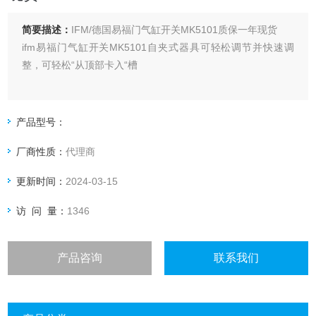
简要描述：
IFM/德国易福门气缸开关MK5101质保一年现货
ifm易福门气缸开关MK5101自夹式器具可轻松调节并快速调
整，可轻松“从顶部卡入“槽
产品型号：
厂商性质：
代理商
更新时间：
2024-03-15
访 问 量：
1346
产品咨询
联系我们