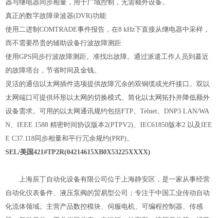
器与继电器同步相量，用于广域控制，无需额外设备。
真正的数字故障录波器(DVR)功能
使用二进制COMTRADE事件报告，在8 kHz下直接从继电器中采样，
而不需要昂贵的辅助设备行波故障测距
使用GPS同步行波故障测距。准找出故障。通过派遣工作人员到蕞近
的故障塔台，节省时间及金钱。
灵活的通信以太网插件选项提供故障冗余的双铜缆或光纤接口。双以
太网端口可提供环形以太网的切换模式、简化以太网拓扑并降低额外
设备需求。可用的以太网通讯规约包括FTP、Telnet、DNP3 LAN/WA
N、IEEE 1588 精密时间协议版本2(PTPV2)、IEC61850版本2 以及IEE
E C37.118同步相量和平行冗余规约(PRP)。
SEL/美国421#TP2R(04214615XB0X53225XXXX)
上海辰丁自动化设备有限公司位于上海静安区，是一家从事经营
自动化仪表备件、液压泵阀的贸易型公司；专注于中国工业传动自动
化流体领域。主营产品数控模块、伺服电机、可编程控制器、传感