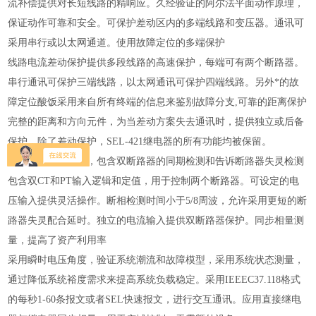
流补偿提供对长短线路的精响应。久经验证的阿尔法平面动作原理，
保证动作可靠和安全。可保护差动区内的多端线路和变压器。通讯可
采用串行或以太网通道。使用故障定位的多端保护
线路电流差动保护提供多段线路的高速保护，每端可有两个断路器。
串行通讯可保护三端线路，以太网通讯可保护四端线路。另外*的故
障定位酸饭采用来自所有终端的信息来鉴别故障分支,可靠的距离保护
完整的距离和方向元件，为当差动方案失去通讯时，提供独立或后备
保护，除了差动保护，SEL-421继电器的所有功能均被保留。
完整的重合闸系统，包含双断路器的同期检测和告诉断路器失灵检测
包含双CT和PT输入逻辑和定值，用于控制两个断路器。可设定的电
压输入提供灵活操作。断相检测时间小于5/8周波，允许采用更短的断
路器失灵配合延时。独立的电流输入提供双断路器保护。同步相量测
量，提高了资产利用率
采用瞬时电压角度，验证系统潮流和故障模型，采用系统状态测量，
通过降低系统裕度需求来提高系统负载稳定。采用IEEEC37.118格式
的每秒1-60条报文或者SEL快速报文，进行交互通讯。应用直接继电