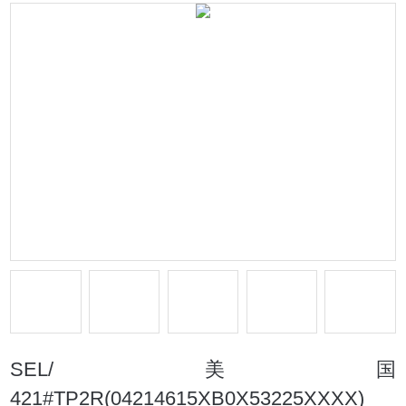
SEL/美国
421#TP2R(04214615XB0X53225XXXX)