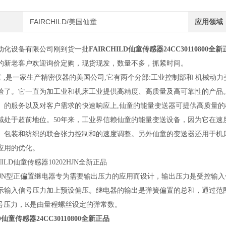
FAIRCHILD/美国仙童
应用领域
动化设备有限公司刚到货一批
FAIRCHILD仙童传感器24CC30110800全
的新老客户欢迎询价定购，现货现发，数量不多，抓紧时间。
ild仙童 ,是一家生产精密仪器的美国公司,它有两个分部:工业控制部和 机
验了。它一直为加工业和机床工业提供高精度、高质量及高可靠性的产品。Fa
、的服务以及对客户需求的快速响应上,仙童的能量变送器可提供高质量
域处于超前地位。50年来，工业界信赖仙童的能量变送设备，因为它在速
、包装和纺织的联合张力控制和的速度调整。另外仙童的变送器还用于机
应用的优化。
HILD仙童传感器10202HJN全新正品
02HJN型正偏置继电器专为需要输出压力的应用而设计，输出压力是受控
示输入信号压力加上预设偏压。继电器的输出是弹簧偏置的总和，通过范围螺钉设
信号压力，K是由量程螺丝设定的弹常数。
LD仙童传感器24CC30110800全新正品