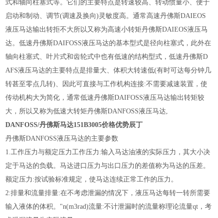
式和轴向柱塞式等。它们的主要特点是转速较高、转动惯量小、便于
启动和制动、调节(调速及换向)灵敏度高。通常高速丹佛斯DAIEOS
液压马达输出转拒不大所以又称为高速小转矩丹佛斯DAIEOS液压马
达。低速丹佛斯DAIFOSS液压马达的基本型式是径向柱塞式，此外在
轴向柱塞式、叶片式和齿轮式中也有低速的结构型式，低速丹佛斯D
AFS液压马达的主要特点是排量大、体积大转速低(有时可达每分钟几
转甚至零点几转)、因此可直接与工作机构连接:不需要减速装置，使
传动机构大为简化，通常低速丹佛斯DAIFOSS液压马达输出转矩较
大，所以又称为低速大转矩丹佛斯DANFOSS液压马达,
DANFOSS/丹佛斯马达151B3005价格优势辰丁
丹佛斯DANFOSS液压马达的主要参数
1.工作压力与额定压力工作压力:输入马达油液的实际压力，其大小决
定于马达的负载。马达进口压力与出口压力的差值称为马达的压差。
额定压力:按试验标准规定，使马达连续正常工作的压力。
2:排量和流量排量:在不考虑泄漏的情况下，液压马达每转一转所需要
输入液体的体积。"n(m3rad)流量:不计泄漏时的流量称理论流量qt，考