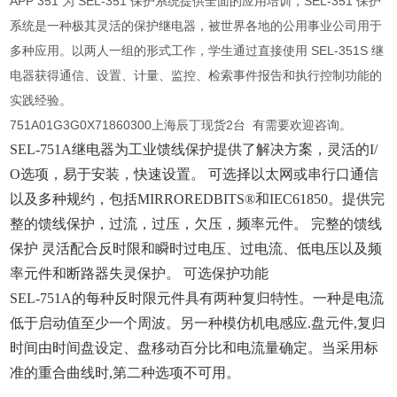
APP 351 为 SEL-351 保护系统提供全面的应用培训，SEL-351 保护
系统是一种极其灵活的保护继电器，被世界各地的公用事业公司用于
多种应用。以两人一组的形式工作，学生通过直接使用 SEL-351S 继
电器获得通信、设置、计量、监控、检索事件报告和执行控制功能的
实践经验。
751A01G3G0X71860300上海辰丁现货2台 有需要欢迎咨询。
SEL-751A继电器为工业馈线保护提供了解决方案，灵活的I/
O选项，易于安装，快速设置。 可选择以太网或串行口通信
以及多种规约，包括MIRROREDBITS®和IEC61850。提供完
整的馈线保护，过流，过压，欠压，频率元件。 完整的馈线
保护 灵活配合反时限和瞬时过电压、过电流、低电压以及频
率元件和断路器失灵保护。 可选保护功能
SEL-751A的每种反时限元件具有两种复归特性。一种是电流
低于启动值至少一个周波。另一种模仿机电感应.盘元件,复归
时间由时间盘设定、盘移动百分比和电流量确定。当采用标
准的重合曲线时,第二种选项不可用。