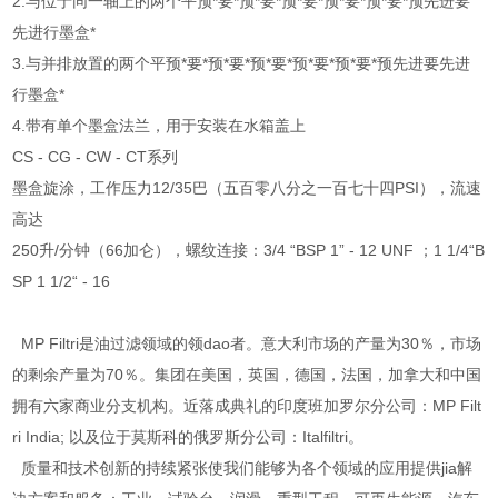
2.与位于同一轴上的两个平预*要*预*要*预*要*预*要*预*要*预先进要
先进行墨盒*
3.与并排放置的两个平预*要*预*要*预*要*预*要*预*要*预先进要先进
行墨盒*
4.带有单个墨盒法兰，用于安装在水箱盖上
CS - CG - CW - CT系列
墨盒旋涂，工作压力12/35巴（五百零八分之一百七十四PSI），流速
高达
250升/分钟（66加仑），螺纹连接：3/4 “BSP 1” - 12 UNF ；1 1/4“B
SP 1 1/2“ - 16
MP Filtri是油过滤领域的领dao者。意大利市场的产量为30％，市场
的剩余产量为70％。集团在美国，英国，德国，法国，加拿大和中国
拥有六家商业分支机构。近落成典礼的印度班加罗尔分公司：MP Filt
ri India; 以及位于莫斯科的俄罗斯分公司：Italfiltri。
质量和技术创新的持续紧张使我们能够为各个领域的应用提供jia解