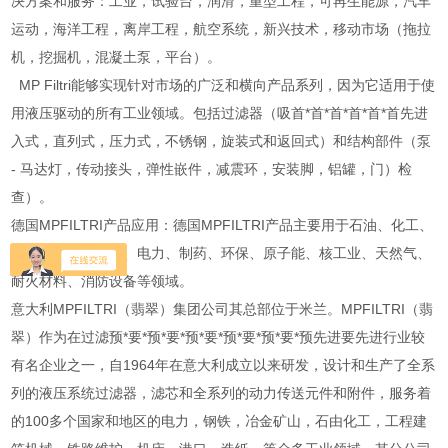
决方案和服务：工业，试验台，润滑，重型工程，可再生能源，汽车
运动，海洋工程，离岸工程，航空系统，新兴技术，移动市场（拖拉
机，挖掘机，混凝土泵，平台）。
MP Filtri能够实现针对市场的广泛和横向产品系列，因为它适用于使
用液压驱动的所有工业领域。包括过滤器（吸首*首*首*首*首*首先进
入式，直列式，压力式，不锈钢，旋装式和返回式）和结构部件（泵
- 马达灯，传动接头，弹性嵌件，减震环，安装脚，铝罐，门）检
查）。
德国MPFILTRI产品应用：德国MPFILTRI产品主要用于石油、化工、
冶金、航空、电子、电力、制药、环保、原子能、核工业、天然气、
耐火材料、消防设备等领域。
意大利MPFILTRI（翡翠）集团公司其总部位于米兰。MPFILTRI（翡
翠）作为在过滤预*要*预*要*预*要*预*要*预*要*预先进要先进行业较
有名企业之一，自1964年在意大利成立以来研发，设计和生产了全系
列的液压系统过滤器，滤芯和全系列的动力传送元件和附件，服务着
的100多个国家和地区的电力，钢铁，冶金矿山，石由化工，工程建