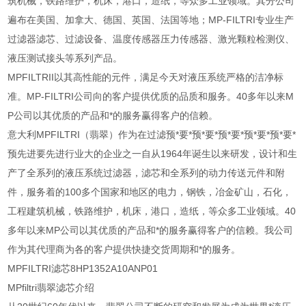
筑机械，铁路维护，机床，港口，造纸，等众多工业领域。其分公司
遍布在美国、加拿大、德国、英国、法国等地；MP-FILTRI专业生产
过滤器滤芯、过滤设备、温度传感器压力传感器、激光颗粒检测仪、
液压测试接头等系列产品。
MPFILTRII以其高性能的元件，满足今天对液压系统严格的洁净标
准。MP-FILTRI公司向的客户提供优质的品质和服务。40多年以来M
P公司以其优质的产品和*的服务赢得客户的信赖。
意大利MPFILTRI（翡翠）作为在过滤预*要*预*要*预*要*预*要*预*要*
预先进要先进行业大的企业之一自从1964年诞生以来研发，设计和生
产了全系列的液压系统过滤器，滤芯和全系列的动力传送元件和附
件，服务着的100多个国家和地区的电力，钢铁，冶金矿山，石化，
工程建筑机械，铁路维护，机床，港口，造纸，等众多工业领域。40
多年以来MP公司以其优质的产品和*的服务赢得客户的信赖。我公司
作为其代理商为各的客户提供快捷交货周期和*的服务。
MPFILTRI滤芯8HP1352A10ANP01
MPfiltri翡翠滤芯介绍