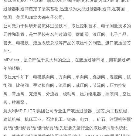
从20世纪60年代以来，翡翠公司不断的研究和发展为成为世界*液压
过滤器制造商奠定了坚实基础,迅速成为大型过滤器制造商,在英国，
德国，美国和加拿大都有子公司。
公司致力于科研开发流体过滤技术、液压控制技术、电子测量技术的
元件和装置，是世界较有名的过滤器、蓄能器、液压阀、电子产品、
管夹、电磁铁、液压系统总成等产品的液压件的制造。进口液压滤芯
的*。
MP-filter，是总部位于意大利的企业，在液压过滤市场，拥有超过45
年的经验。
液压元件如下：电磁换向阀，方向阀，单向阀，叠加阀，溢流阀，抗
衡阀，比例阀，手动换向阀，流量阀，减压阀，节流阀，压力控制
阀，背压阀，充液阀，分流器，梭动阀，压力继电器，插装阀，空压
阀，柱塞泵，
意大利MP FILTRI集团公司专业生产液压过滤器，滤芯,为工程机械、
建筑机械、机床工业、石油化工、钢铁、电力、、矿石、注塑机等预*
要*预*要*预*要*预*要*预*要*预先进要先进行业的液压和润滑系统配